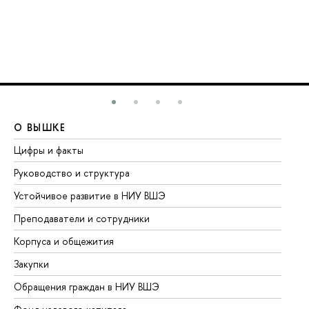
О ВЫШКЕ
О
Цифры и факты
Ли
Руководство и структура
До
Устойчивое развитие в НИУ ВШЭ
Ол
Преподаватели и сотрудники
Пр
Корпуса и общежития
Вы
Закупки
Пр
Обращения граждан в НИУ ВШЭ
Ас