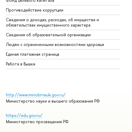
Фонд целевого капитала
До
Противодействие коррупции
Це
Сведения о доходах, расходах, об имуществе и
Би
обязательствах имущественного характера
Об
Сведения об образовательной организации
Об
Людям с ограниченными возможностями здоровья
Единая платежная страница
Работа в Вышке
http://www.minobrnauki.gov.ru/
Министерство науки и высшего образования РФ
https://edu.gov.ru/
Министерство просвещения РФ