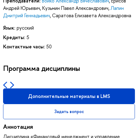
Преподаватели:
Войко Александр Вячеславович
,
Ерисов
Андрей Юрьевич
,
Кузьмин Павел Александрович
,
Лапин
Дмитрий Геннадьевич
,
Саратова Елизавета Александровна
Язык:
русский
Кредиты:
5
Контактные часы:
50
Программа дисциплины
Дополнительные материалы в LMS
Задать вопрос
Аннотация
Дисциплина «Финансовый менеджмент и управление