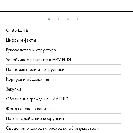
О ВЫШКЕ
О
Цифры и факты
Ли
Руководство и структура
До
Устойчивое развитие в НИУ ВШЭ
Ол
Преподаватели и сотрудники
Пр
Корпуса и общежития
Вы
Закупки
Пр
Обращения граждан в НИУ ВШЭ
Ас
Фонд целевого капитала
До
Противодействие коррупции
Це
Сведения о доходах, расходах, об имуществе и
Би