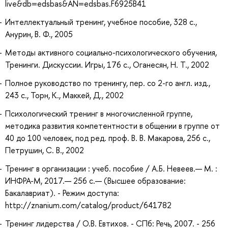
live&db=edsbas&AN=edsbas.F6925B41
Интеллектуальный тренинг, учебное пособие, 328 с.,
Анурин, В. Ф., 2005
Методы активного социально-психологического обучения,
Тренинги. Дискуссии. Игры, 176 с., Оганесян, Н. Т., 2002
Полное руководство по тренингу, пер. со 2-го англ. изд.,
243 с., Торн, К., Маккей, Д., 2002
Психологический тренинг в многочисленной группе,
методика развития компетентности в общении в группе от
40 до 100 человек, под ред. проф. В. В. Макарова, 256 с.,
Петрушин, С. В., 2002
Тренинг в организации : учеб. пособие / А.Б. Невеев.— М. :
ИНФРА-М, 2017.— 256 с.— (Высшее образование:
Бакалавриат). - Режим доступа:
http://znanium.com/catalog/product/641782
Тренинг лидерства / О.В. Евтихов. - СПб: Речь, 2007. - 256