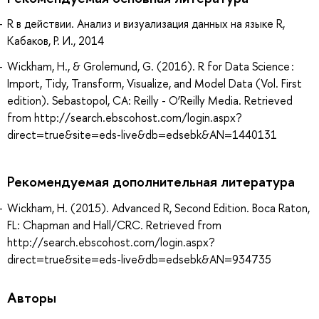
R в действии. Анализ и визуализация данных на языке R,
Кабаков, Р. И., 2014
Wickham, H., & Grolemund, G. (2016). R for Data Science :
Import, Tidy, Transform, Visualize, and Model Data (Vol. First
edition). Sebastopol, CA: Reilly - O’Reilly Media. Retrieved
from http://search.ebscohost.com/login.aspx?
direct=true&site=eds-live&db=edsebk&AN=1440131
Рекомендуемая дополнительная литература
Wickham, H. (2015). Advanced R, Second Edition. Boca Raton,
FL: Chapman and Hall/CRC. Retrieved from
http://search.ebscohost.com/login.aspx?
direct=true&site=eds-live&db=edsebk&AN=934735
Авторы