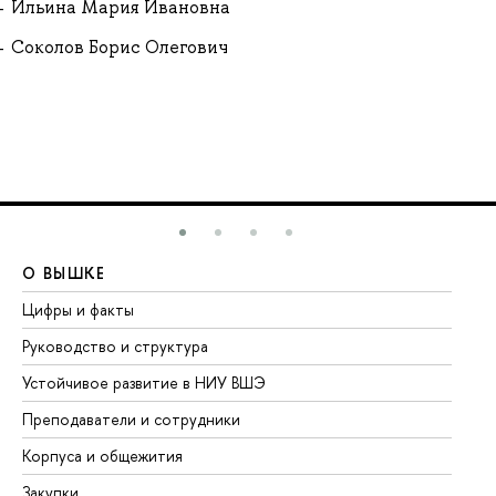
Ильина Мария Ивановна
Соколов Борис Олегович
О ВЫШКЕ
О
Цифры и факты
Ли
Руководство и структура
До
Устойчивое развитие в НИУ ВШЭ
Ол
Преподаватели и сотрудники
Пр
Корпуса и общежития
Вы
Закупки
Пр