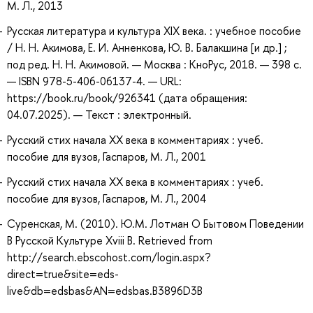
М. Л., 2013
Русская литература и культура XIX века. : учебное пособие
/ Н. Н. Акимова, Е. И. Анненкова, Ю. В. Балакшина [и др.] ;
под ред. Н. Н. Акимовой. — Москва : КноРус, 2018. — 398 с.
— ISBN 978-5-406-06137-4. — URL:
https://book.ru/book/926341 (дата обращения:
04.07.2025). — Текст : электронный.
Русский стих начала XX века в комментариях : учеб.
пособие для вузов, Гаспаров, М. Л., 2001
Русский стих начала ХХ века в комментариях : учеб.
пособие для вузов, Гаспаров, М. Л., 2004
Суренская, М. (2010). Ю.М. Лотман О Бытовом Поведении
В Русской Культуре Xviii В. Retrieved from
http://search.ebscohost.com/login.aspx?
direct=true&site=eds-
live&db=edsbas&AN=edsbas.B3896D3B