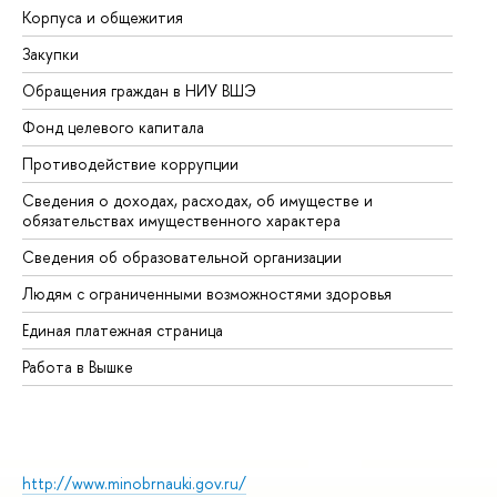
Корпуса и общежития
Вы
Закупки
Пр
Обращения граждан в НИУ ВШЭ
Ас
Фонд целевого капитала
До
Противодействие коррупции
Це
Сведения о доходах, расходах, об имуществе и
Би
обязательствах имущественного характера
Об
Сведения об образовательной организации
Об
Людям с ограниченными возможностями здоровья
Единая платежная страница
Работа в Вышке
http://www.minobrnauki.gov.ru/