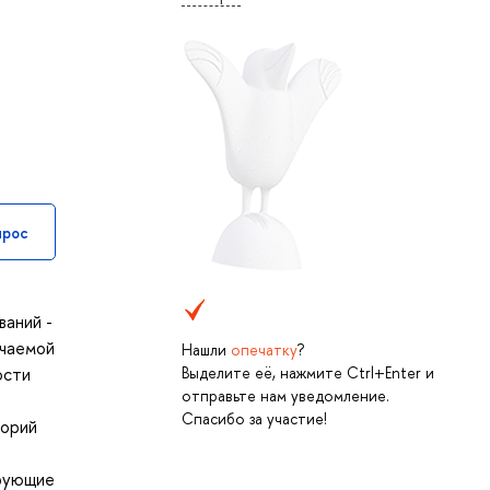
прос
ваний -
учаемой
Нашли
опечатку
?
Выделите её, нажмите Ctrl+Enter и
ости
отправьте нам уведомление.
Спасибо за участие!
еорий
ирующие