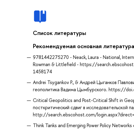
Список литературы
Рекомендуемая основная литератур
9781442275270 - Neack, Laura - National, Intern
Rowman & Littlefield - https://search.ebscoho
1458174
Andrei Tsygankov P., & Андрей Цыганков Павлови
геополитика Вадима Цымбурского. https://do
Critical Geopolitics and Post-Critical Shift in G
посткритический сдвиг в исследовательской па
http://search.ebscohost.com/login.aspx?dire
Think Tanks and Emerging Power Policy Networks