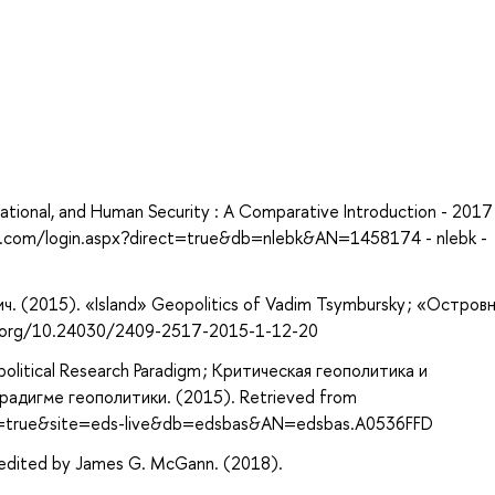
а
ational, and Human Security : A Comparative Introduction - 2017
st.com/login.aspx?direct=true&db=nlebk&AN=1458174 - nlebk -
ч. (2015). «Island» Geopolitics of Vadim Tsymbursky ; «Остров
i.org/10.24030/2409-2517-2015-1-12-20
eopolitical Research Paradigm ; Критическая геополитика и
радигме геополитики. (2015). Retrieved from
ct=true&site=eds-live&db=edsbas&AN=edsbas.A0536FFD
 edited by James G. McGann. (2018).