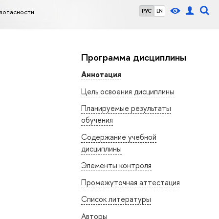
зопасности
РУС
EN
Программа дисциплины
Аннотация
Цель освоения дисциплины
Планируемые результаты
обучения
Содержание учебной
дисциплины
Элементы контроля
Промежуточная аттестация
Список литературы
Авторы