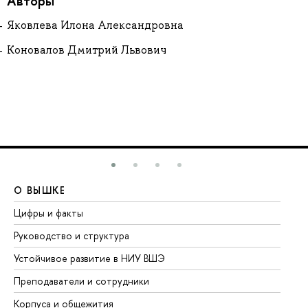
Авторы
Яковлева Илона Александровна
Коновалов Дмитрий Львович
О ВЫШКЕ
О
Цифры и факты
Ли
Руководство и структура
До
Устойчивое развитие в НИУ ВШЭ
Ол
Преподаватели и сотрудники
Пр
Корпуса и общежития
Вы