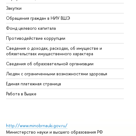
Закупки
Пр
Обращения граждан в НИУ ВШЭ
Ас
Фонд целевого капитала
До
Противодействие коррупции
Це
Сведения о доходах, расходах, об имуществе и
Би
обязательствах имущественного характера
Об
Сведения об образовательной организации
Об
Людям с ограниченными возможностями здоровья
Единая платежная страница
Работа в Вышке
http://www.minobrnauki.gov.ru/
Министерство науки и высшего образования РФ