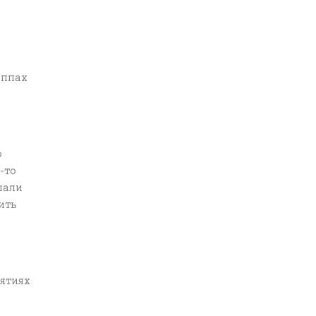
уппах
о
-то
шали
ить
ятиях