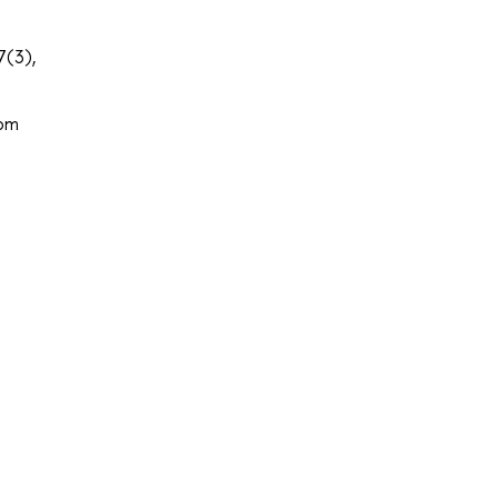
7(3),
rom