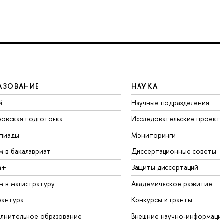
АЗОВАНИЕ
НАУКА
й
Научные подразделения
зовская подготовка
Исследовательские проек
пиады
Мониторинги
м в бакалавриат
Диссертационные советы
а+
Защиты диссертаций
м в магистратуру
Академическое развитие
рантура
Конкурсы и гранты
лнительное образование
Внешние научно-информац