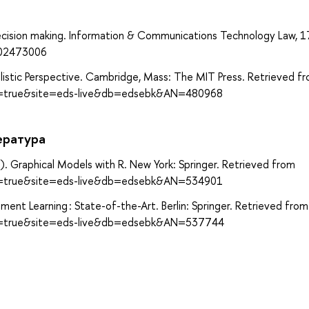
а
 decision making. Information & Communications Technology Law, 1
802473006
bilistic Perspective. Cambridge, Mass: The MIT Press. Retrieved f
ect=true&site=eds-live&db=edsebk&AN=480968
ература
12). Graphical Models with R. New York: Springer. Retrieved from
ect=true&site=eds-live&db=edsebk&AN=534901
ment Learning : State-of-the-Art. Berlin: Springer. Retrieved from
ect=true&site=eds-live&db=edsebk&AN=537744