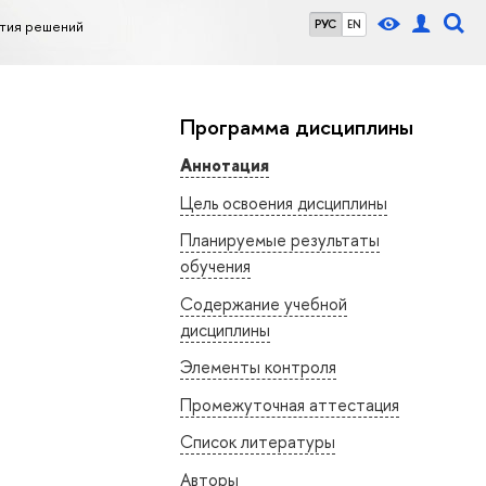
тия решений
РУС
EN
Программа дисциплины
Аннотация
Цель освоения дисциплины
Планируемые результаты
обучения
Содержание учебной
дисциплины
Элементы контроля
Промежуточная аттестация
Список литературы
Авторы