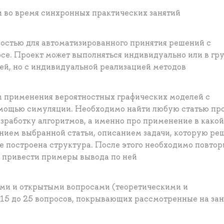
 во время синхронных практических занятий
остью для автоматизированного принятия решений с
рсе. Проект может выполняться индивидуально или в гр
ей, но с индивидуальной реализацией методов
м применения вероятностных графических моделей с
омощью симуляции. Необходимо найти любую статью пр
зработку алгоритмов, а именно про применение в какой
занием выбранной статьи, описанием задачи, которую ре
тье построена структура. После этого необходимо повтор
 и привести примеры вывода по ней
тыми и открытыми вопросами (теоретическими и
 15 до 25 вопросов, покрывающих рассмотренные на зан