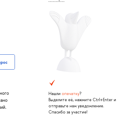
прос
а
тного
Нашли
опечатку
?
Выделите её, нажмите Ctrl+Enter и
вано
отправьте нам уведомление.
ий.
Спасибо за участие!