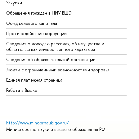
Закупки
Пр
Обращения граждан в НИУ ВШЭ
Ас
Фонд целевого капитала
До
Противодействие коррупции
Це
Сведения о доходах, расходах, об имуществе и
Би
обязательствах имущественного характера
Об
Сведения об образовательной организации
Об
Людям с ограниченными возможностями здоровья
Единая платежная страница
Работа в Вышке
http://www.minobrnauki.gov.ru/
Министерство науки и высшего образования РФ