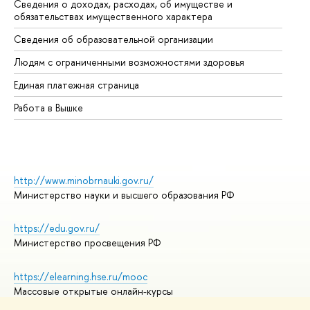
Сведения о доходах, расходах, об имуществе и
Би
обязательствах имущественного характера
Об
Сведения об образовательной организации
Об
Людям с ограниченными возможностями здоровья
Единая платежная страница
Работа в Вышке
http://www.minobrnauki.gov.ru/
Министерство науки и высшего образования РФ
https://edu.gov.ru/
Министерство просвещения РФ
https://elearning.hse.ru/mooc
Массовые открытые онлайн-курсы