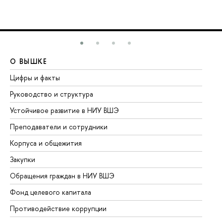
О ВЫШКЕ
О
Цифры и факты
Ли
Руководство и структура
До
Устойчивое развитие в НИУ ВШЭ
Ол
Преподаватели и сотрудники
Пр
Корпуса и общежития
Вы
Закупки
Пр
Обращения граждан в НИУ ВШЭ
Ас
Фонд целевого капитала
До
Противодействие коррупции
Це