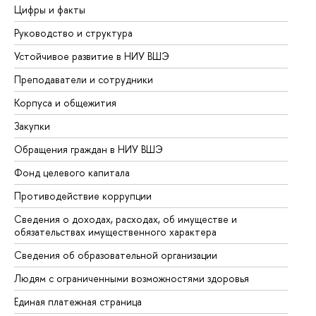
Цифры и факты
Ли
Руководство и структура
До
Устойчивое развитие в НИУ ВШЭ
Ол
Преподаватели и сотрудники
Пр
Корпуса и общежития
Вы
Закупки
Пр
Обращения граждан в НИУ ВШЭ
Ас
Фонд целевого капитала
До
Противодействие коррупции
Це
Сведения о доходах, расходах, об имуществе и
Би
обязательствах имущественного характера
Об
Сведения об образовательной организации
Об
Людям с ограниченными возможностями здоровья
Единая платежная страница