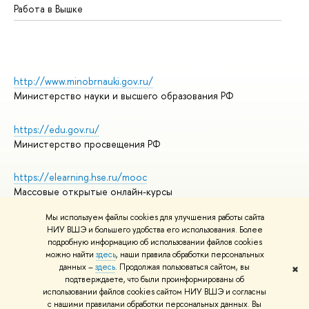
Работа в Вышке
http://www.minobrnauki.gov.ru/
Министерство науки и высшего образования РФ
https://edu.gov.ru/
Министерство просвещения РФ
https://elearning.hse.ru/mooc
Массовые открытые онлайн-курсы
Мы используем файлы cookies для улучшения работы сайта
НИУ ВШЭ и большего удобства его использования. Более
подробную информацию об использовании файлов cookies
© НИУ ВШЭ 1993–2026
Адреса и контакты
можно найти
здесь
, наши правила обработки персональных
Условия использования материалов
данных –
здесь
. Продолжая пользоваться сайтом, вы
✖
подтверждаете, что были проинформированы об
Политика конфиденциальности
использовании файлов cookies сайтом НИУ ВШЭ и согласны
Правила применения рекомендательных технологий в НИУ ВШЭ
с нашими правилами обработки персональных данных. Вы