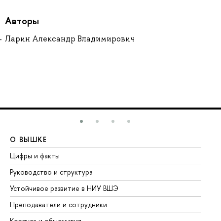
Авторы
Ларин Александр Владимирович
О ВЫШКЕ
О
Цифры и факты
Ли
Руководство и структура
До
Устойчивое развитие в НИУ ВШЭ
Ол
Преподаватели и сотрудники
Пр
Корпуса и общежития
Вы