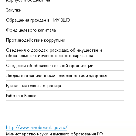
Закупки
Пр
Обращения граждан в НИУ ВШЭ
Ас
Фонд целевого капитала
До
Противодействие коррупции
Це
Сведения о доходах, расходах, об имуществе и
Би
обязательствах имущественного характера
Об
Сведения об образовательной организации
Об
Людям с ограниченными возможностями здоровья
Единая платежная страница
Работа в Вышке
http://www.minobrnauki.gov.ru/
Министерство науки и высшего образования РФ