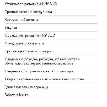
Устойчивое развитие в НИУ ВШЭ
Ол
Преподаватели и сотрудники
Пр
Корпуса и общежития
Вы
Закупки
Пр
Обращения граждан в НИУ ВШЭ
Ас
Фонд целевого капитала
До
Противодействие коррупции
Це
Сведения о доходах, расходах, об имуществе и
Би
обязательствах имущественного характера
Об
Сведения об образовательной организации
Об
Людям с ограниченными возможностями здоровья
Единая платежная страница
Работа в Вышке