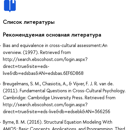
Список литературы
Рекомендуемая основная литература
Bias and equivalence in cross-cultural assessment:An
overview. (1997). Retrieved from
http://search.ebscohost.com/login.aspx?
direct=true&site=eds-
live&db=edsbas&AN=edsbas.6EF6D868
Breugelmans, S. M., Chasiotis, A., & Vijver, F. J. R. van de.
(2011). Fundamental Questions in Cross-Cultural Psychology.
Cambridge: Cambridge University Press. Retrieved from
http://search.ebscohost.com/login.aspx?
direct=true&site=eds-live&db=edsebk&AN=366256
Byrne, B. M. (2016). Structural Equation Modeling With
AMOS : Basic Concepts, Applications, and Programming, Third