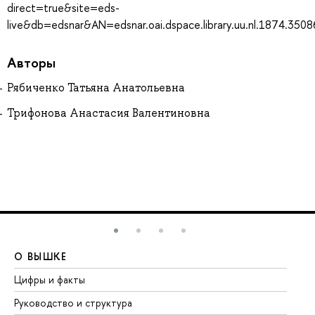
direct=true&site=eds-
live&db=edsnar&AN=edsnar.oai.dspace.library.uu.nl.1874.350
Авторы
Рябиченко Татьяна Анатольевна
Трифонова Анастасия Валентиновна
О ВЫШКЕ
О
Цифры и факты
Ли
Руководство и структура
До