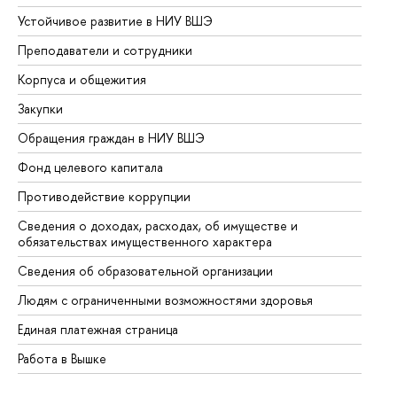
Устойчивое развитие в НИУ ВШЭ
Ол
Преподаватели и сотрудники
Пр
Корпуса и общежития
Вы
Закупки
Пр
Обращения граждан в НИУ ВШЭ
Ас
Фонд целевого капитала
До
Противодействие коррупции
Це
Сведения о доходах, расходах, об имуществе и
Би
обязательствах имущественного характера
Об
Сведения об образовательной организации
Об
Людям с ограниченными возможностями здоровья
Единая платежная страница
Работа в Вышке