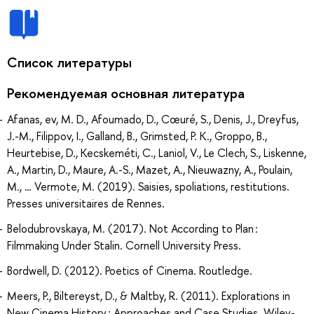
Список литературы
Рекомендуемая основная литература
Afanas, ev, M. D., Afoumado, D., Cœuré, S., Denis, J., Dreyfus,
J.-M., Filippov, I., Galland, B., Grimsted, P. K., Groppo, B.,
Heurtebise, D., Kecskeméti, C., Laniol, V., Le Clech, S., Liskenne,
A., Martin, D., Maure, A.-S., Mazet, A., Nieuwazny, A., Poulain,
M., … Vermote, M. (2019). Saisies, spoliations, restitutions.
Presses universitaires de Rennes.
Belodubrovskaya, M. (2017). Not According to Plan :
Filmmaking Under Stalin. Cornell University Press.
Bordwell, D. (2012). Poetics of Cinema. Routledge.
Meers, P., Biltereyst, D., & Maltby, R. (2011). Explorations in
New Cinema History : Approaches and Case Studies. Wiley-