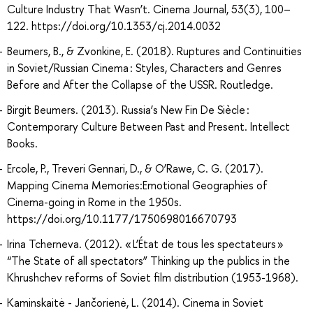
Culture Industry That Wasn’t. Cinema Journal, 53(3), 100–
122. https://doi.org/10.1353/cj.2014.0032
Beumers, B., & Zvonkine, E. (2018). Ruptures and Continuities
in Soviet/Russian Cinema : Styles, Characters and Genres
Before and After the Collapse of the USSR. Routledge.
Birgit Beumers. (2013). Russia’s New Fin De Siècle :
Contemporary Culture Between Past and Present. Intellect
Books.
Ercole, P., Treveri Gennari, D., & O’Rawe, C. G. (2017).
Mapping Cinema Memories:Emotional Geographies of
Cinema-going in Rome in the 1950s.
https://doi.org/10.1177/1750698016670793
Irina Tcherneva. (2012). « L’État de tous les spectateurs »
“The State of all spectators” Thinking up the publics in the
Khrushchev reforms of Soviet film distribution (1953-1968).
Kaminskaitė - Jančorienė, L. (2014). Cinema in Soviet