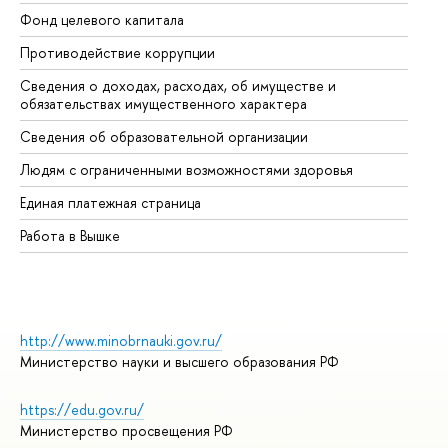
Фонд целевого капитала
До
Противодействие коррупции
Це
Сведения о доходах, расходах, об имуществе и
Би
обязательствах имущественного характера
Об
Сведения об образовательной организации
Об
Людям с ограниченными возможностями здоровья
Единая платежная страница
Работа в Вышке
http://www.minobrnauki.gov.ru/
Министерство науки и высшего образования РФ
https://edu.gov.ru/
Министерство просвещения РФ