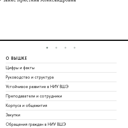
О ВЫШКЕ
О
Цифры и факты
Ли
Руководство и структура
До
Устойчивое развитие в НИУ ВШЭ
Ол
Преподаватели и сотрудники
Пр
Корпуса и общежития
Вы
Закупки
Пр
Обращения граждан в НИУ ВШЭ
Ас