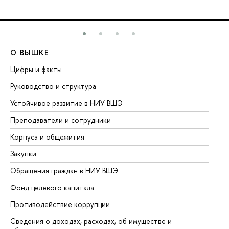
О ВЫШКЕ
О
Цифры и факты
Ли
Руководство и структура
До
Устойчивое развитие в НИУ ВШЭ
Ол
Преподаватели и сотрудники
Пр
Корпуса и общежития
Вы
Закупки
Пр
Обращения граждан в НИУ ВШЭ
Ас
Фонд целевого капитала
До
Противодействие коррупции
Це
Сведения о доходах, расходах, об имуществе и
Би