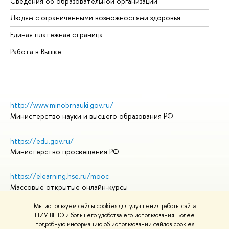
Сведения об образовательной организации
Об
Людям с ограниченными возможностями здоровья
Единая платежная страница
Работа в Вышке
http://www.minobrnauki.gov.ru/
Министерство науки и высшего образования РФ
https://edu.gov.ru/
Министерство просвещения РФ
https://elearning.hse.ru/mooc
Массовые открытые онлайн-курсы
Мы используем файлы cookies для улучшения работы сайта
НИУ ВШЭ и большего удобства его использования. Более
подробную информацию об использовании файлов cookies
© НИУ ВШЭ 1993–2026
Адреса и контакты