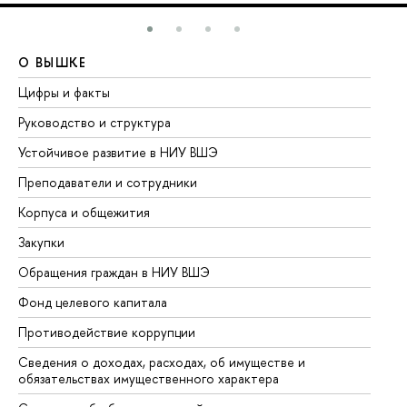
О ВЫШКЕ
О
Цифры и факты
Ли
Руководство и структура
До
Устойчивое развитие в НИУ ВШЭ
Ол
Преподаватели и сотрудники
Пр
Корпуса и общежития
Вы
Закупки
Пр
Обращения граждан в НИУ ВШЭ
Ас
Фонд целевого капитала
До
Противодействие коррупции
Це
Сведения о доходах, расходах, об имуществе и
Би
обязательствах имущественного характера
Об