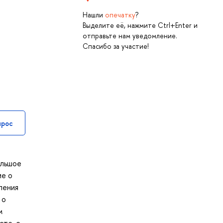
Нашли
опечатку
?
Выделите её, нажмите Ctrl+Enter и
отправьте нам уведомление.
Спасибо за участие!
прос
ольшое
ие о
ления
 о
м