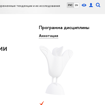
временные тенденции и их исследования
РУС
EN
Программа дисциплины
Аннотация
ии