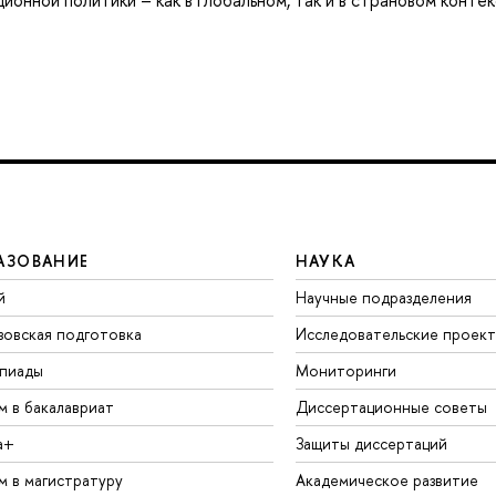
онной политики – как в глобальном, так и в страновом контек
АЗОВАНИЕ
НАУКА
й
Научные подразделения
зовская подготовка
Исследовательские проек
пиады
Мониторинги
м в бакалавриат
Диссертационные советы
а+
Защиты диссертаций
м в магистратуру
Академическое развитие