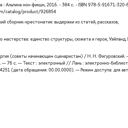
 : Альпина нон-фикшн, 2016. - 384 с. - ISBN 978-5-91671-320-6
com/catalog/product/926854
кий сборник-хрестоматия: выдержки из статей, рассказов,
 мастерства: единство структуры, сюжета и героя, Уэйланд, К
ргия (советы начинающим сценаристам) / Н. Н. Фигуровский. 
9. — 76 с. — Текст : электронный // Лань : электронно-библио
4251 (дата обращения: 00.00.0000). — Режим доступа: для авт