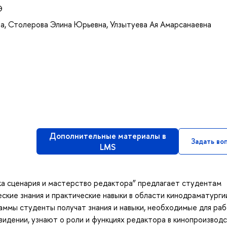
Э
на
,
Столерова Элина Юрьевна
,
Улзытуева Ая Амарсанаевна
Дополнительные материалы в
Задать во
LMS
ка сценария и мастерство редактора” предлагает студентам
кие знания и практические навыки в области кинодраматурги
раммы студенты получат знания и навыки, необходимые для раб
видении, узнают о роли и функциях редактора в кинопроизводс