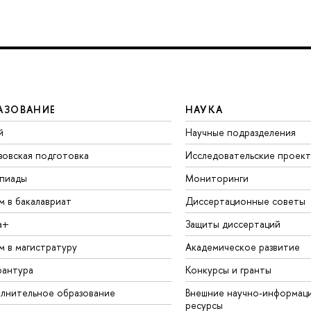
АЗОВАНИЕ
НАУКА
й
Научные подразделения
зовская подготовка
Исследовательские проек
пиады
Мониторинги
м в бакалавриат
Диссертационные советы
а+
Защиты диссертаций
м в магистратуру
Академическое развитие
рантура
Конкурсы и гранты
лнительное образование
Внешние научно-информац
ресурсы