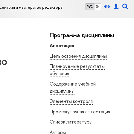
ценария и мастерство редактора
РУС
EN
Программа дисциплины
Аннотация
Цель освоения дисциплины
во
Планируемые результаты
обучения
Содержание учебной
дисциплины
Элементы контроля
Промежуточная аттестация
Список литературы
Авторы