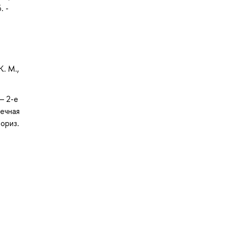
. -
. М.,
— 2-е
течная
ориз.