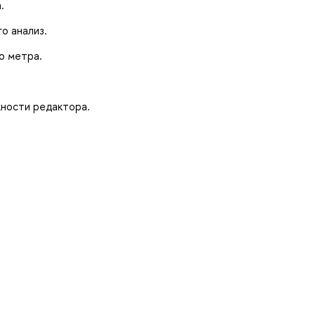
.
о анализ.
о метра.
жности редактора.