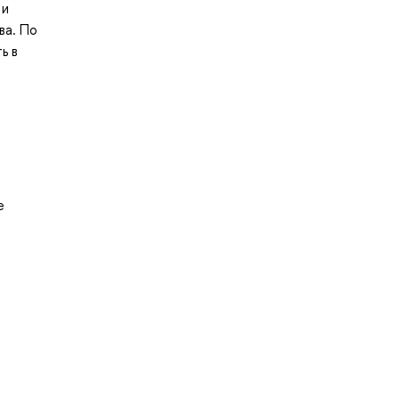
 и
ва. По
ь в
е