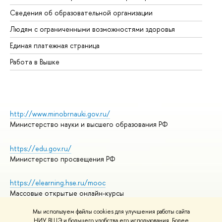
Об
Сведения об образовательной организации
Об
Людям с ограниченными возможностями здоровья
Единая платежная страница
Работа в Вышке
http://www.minobrnauki.gov.ru/
Министерство науки и высшего образования РФ
https://edu.gov.ru/
Министерство просвещения РФ
https://elearning.hse.ru/mooc
Массовые открытые онлайн-курсы
Мы используем файлы cookies для улучшения работы сайта
НИУ ВШЭ и большего удобства его использования. Более