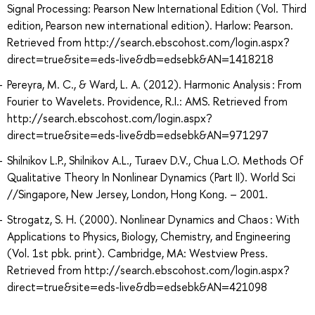
Signal Processing: Pearson New International Edition (Vol. Third
edition, Pearson new international edition). Harlow: Pearson.
Retrieved from http://search.ebscohost.com/login.aspx?
direct=true&site=eds-live&db=edsebk&AN=1418218
Pereyra, M. C., & Ward, L. A. (2012). Harmonic Analysis : From
Fourier to Wavelets. Providence, R.I.: AMS. Retrieved from
http://search.ebscohost.com/login.aspx?
direct=true&site=eds-live&db=edsebk&AN=971297
Shilnikov L.P., Shilnikov A.L., Turaev D.V., Chua L.O. Methods Of
Qualitative Theory In Nonlinear Dynamics (Part II). World Sci
//Singapore, New Jersey, London, Hong Kong. – 2001.
Strogatz, S. H. (2000). Nonlinear Dynamics and Chaos : With
Applications to Physics, Biology, Chemistry, and Engineering
(Vol. 1st pbk. print). Cambridge, MA: Westview Press.
Retrieved from http://search.ebscohost.com/login.aspx?
direct=true&site=eds-live&db=edsebk&AN=421098