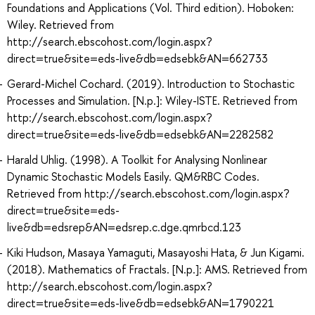
Foundations and Applications (Vol. Third edition). Hoboken:
Wiley. Retrieved from
http://search.ebscohost.com/login.aspx?
direct=true&site=eds-live&db=edsebk&AN=662733
Gerard-Michel Cochard. (2019). Introduction to Stochastic
Processes and Simulation. [N.p.]: Wiley-ISTE. Retrieved from
http://search.ebscohost.com/login.aspx?
direct=true&site=eds-live&db=edsebk&AN=2282582
Harald Uhlig. (1998). A Toolkit for Analysing Nonlinear
Dynamic Stochastic Models Easily. QM&RBC Codes.
Retrieved from http://search.ebscohost.com/login.aspx?
direct=true&site=eds-
live&db=edsrep&AN=edsrep.c.dge.qmrbcd.123
Kiki Hudson, Masaya Yamaguti, Masayoshi Hata, & Jun Kigami.
(2018). Mathematics of Fractals. [N.p.]: AMS. Retrieved from
http://search.ebscohost.com/login.aspx?
direct=true&site=eds-live&db=edsebk&AN=1790221