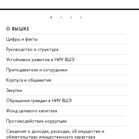
О ВЫШКЕ
О
Цифры и факты
Ли
Руководство и структура
До
Устойчивое развитие в НИУ ВШЭ
Ол
Преподаватели и сотрудники
Пр
Корпуса и общежития
Вы
Закупки
Пр
Обращения граждан в НИУ ВШЭ
Ас
Фонд целевого капитала
До
Противодействие коррупции
Це
Сведения о доходах, расходах, об имуществе и
Би
обязательствах имущественного характера