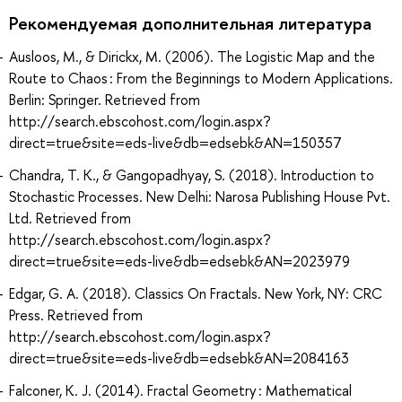
Рекомендуемая дополнительная литература
Ausloos, M., & Dirickx, M. (2006). The Logistic Map and the
Route to Chaos : From the Beginnings to Modern Applications.
Berlin: Springer. Retrieved from
http://search.ebscohost.com/login.aspx?
direct=true&site=eds-live&db=edsebk&AN=150357
Chandra, T. K., & Gangopadhyay, S. (2018). Introduction to
Stochastic Processes. New Delhi: Narosa Publishing House Pvt.
Ltd. Retrieved from
http://search.ebscohost.com/login.aspx?
direct=true&site=eds-live&db=edsebk&AN=2023979
Edgar, G. A. (2018). Classics On Fractals. New York, NY: CRC
Press. Retrieved from
http://search.ebscohost.com/login.aspx?
direct=true&site=eds-live&db=edsebk&AN=2084163
Falconer, K. J. (2014). Fractal Geometry : Mathematical