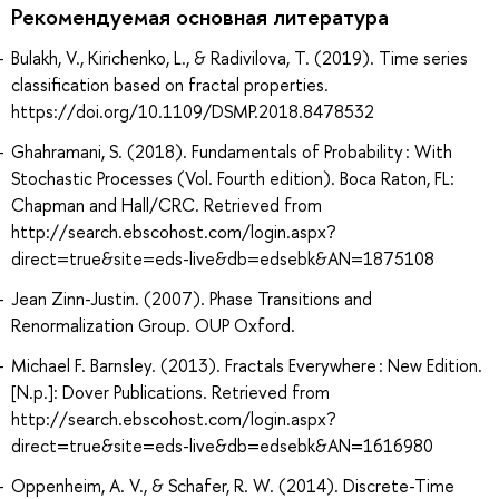
Рекомендуемая основная литература
Bulakh, V., Kirichenko, L., & Radivilova, T. (2019). Time series
classification based on fractal properties.
https://doi.org/10.1109/DSMP.2018.8478532
Ghahramani, S. (2018). Fundamentals of Probability : With
Stochastic Processes (Vol. Fourth edition). Boca Raton, FL:
Chapman and Hall/CRC. Retrieved from
http://search.ebscohost.com/login.aspx?
direct=true&site=eds-live&db=edsebk&AN=1875108
Jean Zinn-Justin. (2007). Phase Transitions and
Renormalization Group. OUP Oxford.
Michael F. Barnsley. (2013). Fractals Everywhere : New Edition.
[N.p.]: Dover Publications. Retrieved from
http://search.ebscohost.com/login.aspx?
direct=true&site=eds-live&db=edsebk&AN=1616980
Oppenheim, A. V., & Schafer, R. W. (2014). Discrete-Time