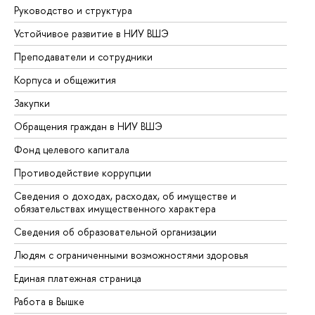
Руководство и структура
До
Устойчивое развитие в НИУ ВШЭ
Ол
Преподаватели и сотрудники
Пр
Корпуса и общежития
Вы
Закупки
Пр
Обращения граждан в НИУ ВШЭ
Ас
Фонд целевого капитала
До
Противодействие коррупции
Це
Сведения о доходах, расходах, об имуществе и
Би
обязательствах имущественного характера
Об
Сведения об образовательной организации
Об
Людям с ограниченными возможностями здоровья
Единая платежная страница
Работа в Вышке