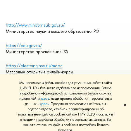
http://www.minobrnauki.gov.ru/
Министерство науки и высшего образования РФ
https://edu.gov.ru/
Министерство просвещения РФ
https://elearning.hse.ru/mooc
Массовые открытые онлайн-курсы
Мы используем файлы cookies для улучшения работы сайта
НИУ ВШЭ и большего удобства его использования. Более
подробную информацию об использовании файлов cookies
© НИУ ВШЭ 1993–2026
Адреса и контакты
можно найти
здесь
, наши правила обработки персональных
Условия использования материалов
данных –
здесь
. Продолжая пользоваться сайтом, вы
✖
подтверждаете, что были проинформированы об
Политика конфиденциальности
использовании файлов cookies сайтом НИУ ВШЭ и согласны
Правила применения рекомендательных технологий в НИУ ВШЭ
с нашими правилами обработки персональных данных. Вы
Карта сайта
можете отключить файлы cookies в настройках Вашего
браузера.