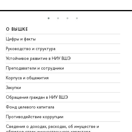
О ВЫШКЕ
О
Цифры и факты
Ли
Руководство и структура
До
Устойчивое развитие в НИУ ВШЭ
Ол
Преподаватели и сотрудники
Пр
Корпуса и общежития
Вы
Закупки
Пр
Обращения граждан в НИУ ВШЭ
Ас
Фонд целевого капитала
До
Противодействие коррупции
Це
Сведения о доходах, расходах, об имуществе и
Би
обязательствах имущественного характера