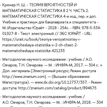
Кремер Н. Ш. - ТЕОРИЯ ВЕРОЯТНОСТЕЙ И
МАТЕМАТИЧЕСКАЯ СТАТИСТИКА В 2 Ч. ЧАСТЬ 2.
МАТЕМАТИЧЕСКАЯ СТАТИСТИКА 4-е изд., пер. и доп.
Учебник и практикум для бакалавриата и специалитета -
М.:Издательство Юрайт - 2018 - 254с. - ISBN: 978-5-534-
01927-8 - Текст электронный // ЭБС ЮРАЙТ - URL:
https://urait.ru/book/teoriya-veroyatnostey-i-
matematicheskaya-statistika-v-2-ch-chast-2-
matematicheskaya-statistika-421233
Методология научного исследования : учебник / А.О.
Овчаров, Т.Н. Овчарова. — М. : ИНФРА-М, 2017. — 304 с. +
Доп. материалы [Электронный ресурс; Режим доступа
http://www.znanium.com]. — (Высшее образование:
Магистратура). — www.dx.doi.org/10.12737/357. - Режим
доступа: http://znanium.com/catalog/product/894675
Методология научного исследования : учебник /
А.О. Овчаров, Т.Н. Овчарова. — М. : ИНФРА-М, 2018. — 304