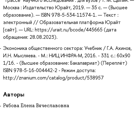
"трассе" научного исследования : для вузов / Г. М. Цыпин. —
Москва : Издательство Юрайт, 2019. — 35 с. — (Высшее
образование). — ISBN 978-5-534-11574-1. — Текст :
электронный // Образовательная платформа Юрайт
[сайт]. — URL: https://urait.ru/bcode/445665 (дата
обращения: 28.08.2023).
Экономика общественного сектора: Учебник / Г.А. Ахинов,
И.Н. Мысляева. - М.: НИЦ ИНФРА-М, 2016. - 331 с.: 60x90
1/16. - (Высшее образование: Бакалавриат) (Переплёт)
ISBN 978-5-16-004442-2 - Режим доступа:
http://znanium.com/catalog/product/538957
Авторы
Рябова Елена Вячеславовна