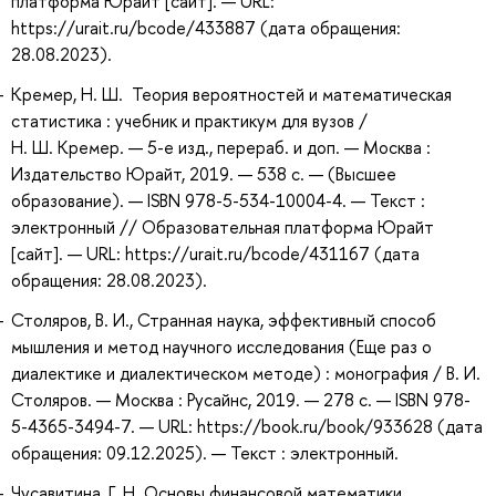
платформа Юрайт [сайт]. — URL:
https://urait.ru/bcode/433887 (дата обращения:
28.08.2023).
Кремер, Н. Ш. Теория вероятностей и математическая
статистика : учебник и практикум для вузов /
Н. Ш. Кремер. — 5-е изд., перераб. и доп. — Москва :
Издательство Юрайт, 2019. — 538 с. — (Высшее
образование). — ISBN 978-5-534-10004-4. — Текст :
электронный // Образовательная платформа Юрайт
[сайт]. — URL: https://urait.ru/bcode/431167 (дата
обращения: 28.08.2023).
Столяров, В. И., Странная наука, эффективный способ
мышления и метод научного исследования (Еще раз о
диалектике и диалектическом методе) : монография / В. И.
Столяров. — Москва : Русайнс, 2019. — 278 с. — ISBN 978-
5-4365-3494-7. — URL: https://book.ru/book/933628 (дата
обращения: 09.12.2025). — Текст : электронный.
Чусавитина, Г. Н. Основы финансовой математики