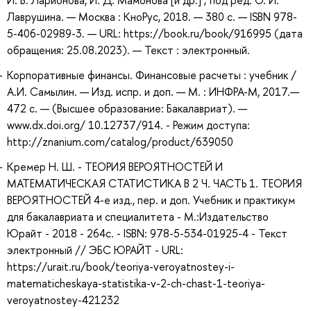
И. В. Ларионова, И. Д. Мамонова [и др.] ; под ред. О. И.
Лаврушина. — Москва : КноРус, 2018. — 380 с. — ISBN 978-
5-406-02989-3. — URL: https://book.ru/book/916995 (дата
обращения: 25.08.2023). — Текст : электронный.
Корпоративные финансы. Финансовые расчеты : учебник /
А.И. Самылин. — Изд. испр. и доп. — М. : ИНФРА-М, 2017.—
472 с. — (Высшее образование: Бакалавриат). —
www.dx.doi.org/ 10.12737/914. - Режим доступа:
http://znanium.com/catalog/product/639050
Кремер Н. Ш. - ТЕОРИЯ ВЕРОЯТНОСТЕЙ И
МАТЕМАТИЧЕСКАЯ СТАТИСТИКА В 2 Ч. ЧАСТЬ 1. ТЕОРИЯ
ВЕРОЯТНОСТЕЙ 4-е изд., пер. и доп. Учебник и практикум
для бакалавриата и специалитета - М.:Издательство
Юрайт - 2018 - 264с. - ISBN: 978-5-534-01925-4 - Текст
электронный // ЭБС ЮРАЙТ - URL:
https://urait.ru/book/teoriya-veroyatnostey-i-
matematicheskaya-statistika-v-2-ch-chast-1-teoriya-
veroyatnostey-421232