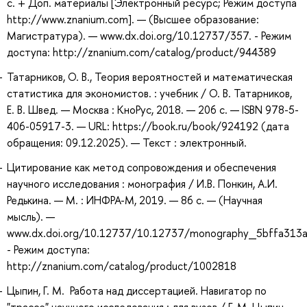
с. + Доп. материалы [Электронный ресурс; Режим доступа
http://www.znanium.com]. — (Высшее образование:
Магистратура). — www.dx.doi.org/10.12737/357. - Режим
доступа: http://znanium.com/catalog/product/944389
Татарников, О. В., Теория вероятностей и математическая
статистика для экономистов. : учебник / О. В. Татарников,
Е. В. Швед. — Москва : КноРус, 2018. — 206 с. — ISBN 978-5-
406-05917-3. — URL: https://book.ru/book/924192 (дата
обращения: 09.12.2025). — Текст : электронный.
Цитирование как метод сопровождения и обеспечения
научного исследования : монография / И.В. Понкин, А.И.
Редькина. — М. : ИНФРА-М, 2019. — 86 с. — (Научная
мысль). —
www.dx.doi.org/10.12737/10.12737/monography_5bffa313
- Режим доступа:
http://znanium.com/catalog/product/1002818
Цыпин, Г. М. Работа над диссертацией. Навигатор по