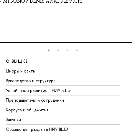
MIGUNOV DENIS ANATOLEVICH
О ВЫШКЕ
О
Цифры и факты
Ли
Руководство и структура
До
Устойчивое развитие в НИУ ВШЭ
Ол
Преподаватели и сотрудники
Пр
Корпуса и общежития
Вы
Закупки
Пр
Обращения граждан в НИУ ВШЭ
Ас