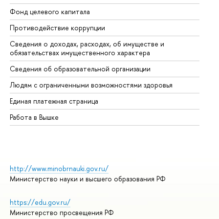
Фонд целевого капитала
До
Противодействие коррупции
Це
Сведения о доходах, расходах, об имуществе и
Би
обязательствах имущественного характера
Об
Сведения об образовательной организации
Об
Людям с ограниченными возможностями здоровья
Единая платежная страница
Работа в Вышке
http://www.minobrnauki.gov.ru/
Министерство науки и высшего образования РФ
https://edu.gov.ru/
Министерство просвещения РФ