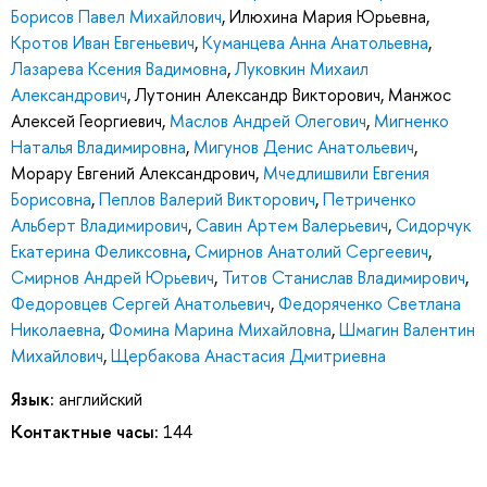
Борисов Павел Михайлович
,
Илюхина Мария Юрьевна
,
Кротов Иван Евгеньевич
,
Куманцева Анна Анатольевна
,
Лазарева Ксения Вадимовна
,
Луковкин Михаил
Александрович
,
Лутонин Александр Викторович
,
Манжос
Алексей Георгиевич
,
Маслов Андрей Олегович
,
Мигненко
Наталья Владимировна
,
Мигунов Денис Анатольевич
,
Морару Евгений Александрович
,
Мчедлишвили Евгения
Борисовна
,
Пеплов Валерий Викторович
,
Петриченко
Альберт Владимирович
,
Савин Артем Валерьевич
,
Сидорчук
Екатерина Феликсовна
,
Смирнов Анатолий Сергеевич
,
Смирнов Андрей Юрьевич
,
Титов Станислав Владимирович
,
Федоровцев Сергей Анатольевич
,
Федоряченко Светлана
Николаевна
,
Фомина Марина Михайловна
,
Шмагин Валентин
Михайлович
,
Щербакова Анастасия Дмитриевна
Язык:
английский
Контактные часы:
144