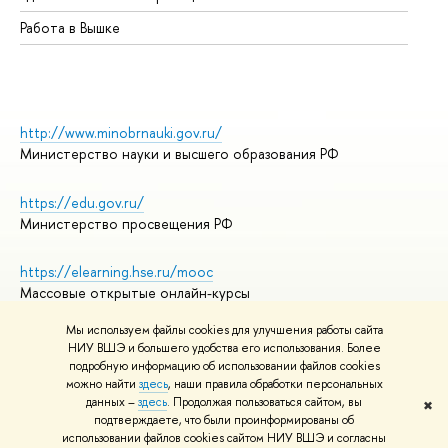
Работа в Вышке
http://www.minobrnauki.gov.ru/
Министерство науки и высшего образования РФ
https://edu.gov.ru/
Министерство просвещения РФ
https://elearning.hse.ru/mooc
Массовые открытые онлайн-курсы
Мы используем файлы cookies для улучшения работы сайта
НИУ ВШЭ и большего удобства его использования. Более
подробную информацию об использовании файлов cookies
© НИУ ВШЭ 1993–2026
Адреса и контакты
можно найти
здесь
, наши правила обработки персональных
Условия использования материалов
данных –
здесь
. Продолжая пользоваться сайтом, вы
✖
подтверждаете, что были проинформированы об
Политика конфиденциальности
использовании файлов cookies сайтом НИУ ВШЭ и согласны
Правила применения рекомендательных технологий в НИУ ВШЭ