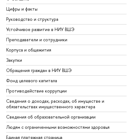
Цифры и факты
Ли
Руководство и структура
До
Устойчивое развитие в НИУ ВШЭ
Ол
Преподаватели и сотрудники
Пр
Корпуса и общежития
Вы
Закупки
Пр
Обращения граждан в НИУ ВШЭ
Ас
Фонд целевого капитала
До
Противодействие коррупции
Це
Сведения о доходах, расходах, об имуществе и
Би
обязательствах имущественного характера
Об
Сведения об образовательной организации
Об
Людям с ограниченными возможностями здоровья
Единая платежная страница