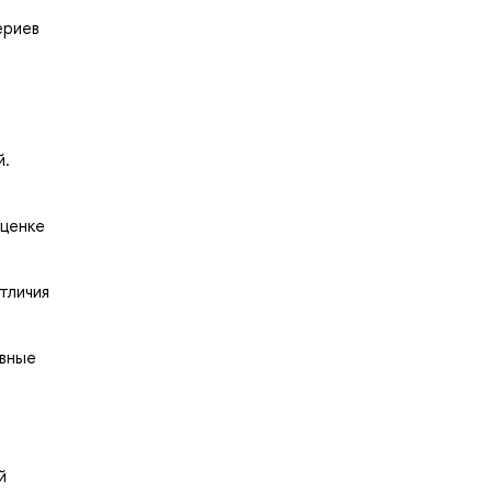
ериев
й.
оценке
тличия
овные
й