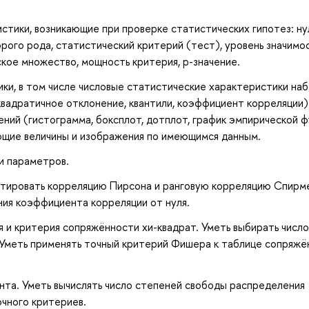
стики, возникающие при проверке статистических гипотез: ну
орого рода, статистический критерий (тест), уровень значимо
ское множество, мощность критерия, p-значение.
ки, в том числе числовые статистические характеристики на
квадратичное отклонение, квантили, коэффициент корреляции)
ний (гистограмма, боксплот, дотплот, график эмпирической ф
ющие величины и изображения по имеющимся данным.
и параметров.
етировать корреляцию Пирсона и ранговую корреляцию Спирм
ния коэффициента корреляции от нуля.
я и критерия сопряжённости хи-квадрат. Уметь выбирать число
 Уметь применять точный критерий Фишера к таблице сопряжё
нта. Уметь вычислять число степеней свободы распределения
чного критериев.