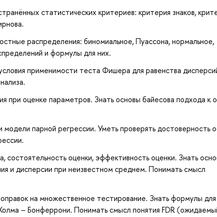
транённых статистических критериев: критерия знаков, крит
ирнова.
ностные распределения: биномиальное, Пуассона, нормальное,
спределений и формулы для них.
 условия применимости теста Фишера для равенства дисперси
нализа.
я при оценке параметров. Знать основы байесова подхода к 
и модели парной регрессии. Уметь проверять достоверность о
рессии.
, состоятельность оценки, эффективность оценки. Знать осн
ия и дисперсии при неизвестном среднем. Понимать смысл
поправок на множественное тестирование. Знать формулы для
 Холма – Бонферрони. Понимать смысл понятия FDR (ожидаемы