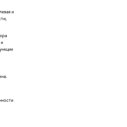
левая и
сти,
бора
 и
ункции
ена.
нности