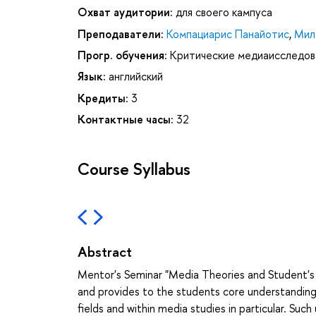
Охват аудитории:
для своего кампуса
Преподаватели:
Компациарис Панайотис
,
Мил
Прогр. обучения:
Критические медиаисследов
Язык:
английский
Кредиты:
3
Контактные часы:
32
Course Syllabus
Abstract
Mentor's Seminar "Media Theories and Student's I
and provides to the students core understanding 
fields and within media studies in particular. Suc