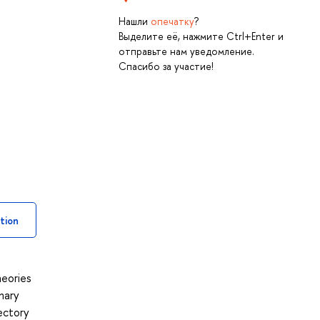
Нашли
опечатку
?
Выделите её, нажмите Ctrl+Enter и
отправьте нам уведомление.
Спасибо за участие!
tion
heories
nary
jectory