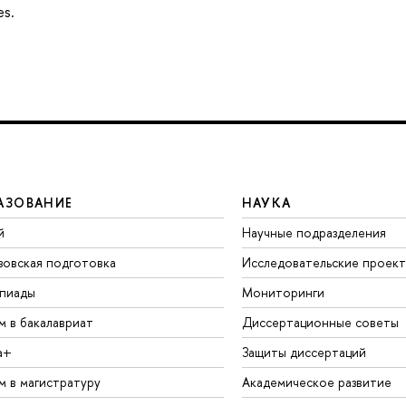
es.
АЗОВАНИЕ
НАУКА
й
Научные подразделения
зовская подготовка
Исследовательские проек
пиады
Мониторинги
м в бакалавриат
Диссертационные советы
а+
Защиты диссертаций
м в магистратуру
Академическое развитие