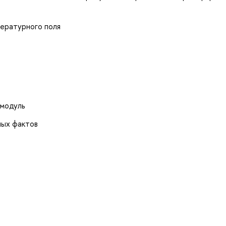
тературного поля
 модуль
ных фактов