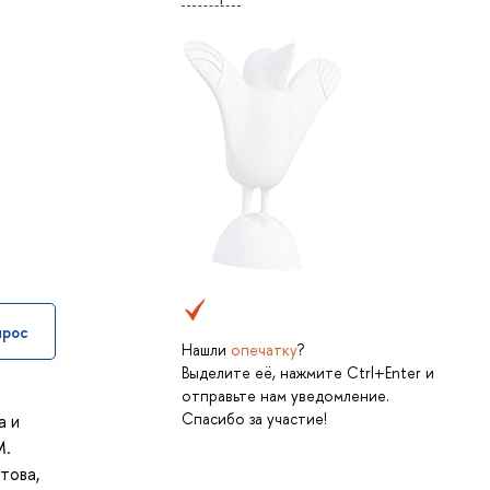
прос
Нашли
опечатку
?
Выделите её, нажмите Ctrl+Enter и
отправьте нам уведомление.
Спасибо за участие!
а и
М.
това,