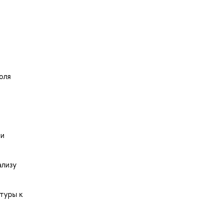
оля
 и
ализу
туры к