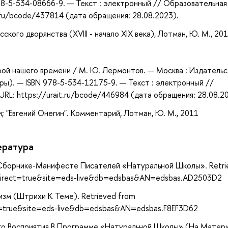
978-5-534-08666-9. — Текст : электронный // Образовательная
.ru/bcode/437814 (дата обращения: 28.08.2023).
ского дворянства (XVIII - начало XIX века), Лотман, Ю. М., 20
рой нашего времени / М. Ю. Лермонтов. — Москва : Издатель
ры). — ISBN 978-5-534-12175-9. — Текст : электронный //
RL: https://urait.ru/bcode/446984 (дата обращения: 28.08.2
; "Евгений Онегин". Комментарий, Лотман, Ю. М., 2011
ература
В Сборнике-Манифесте Писателей «Натуральной Школы». Retri
x?direct=true&site=eds-live&db=edsbas&AN=edsbas.AD2503D2
изм (Штрихи К Теме). Retrieved from
ct=true&site=eds-live&db=edsbas&AN=edsbas.F8EF3D62
ого Восприятия В Программе «Натуральной Школы» (На Матер