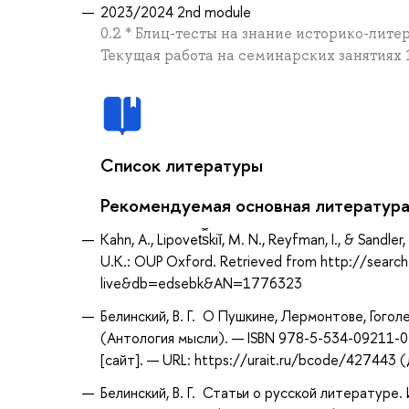
2023/2024 2nd module
0.2 * Блиц-тесты на знание историко-литер
Текущая работа на семинарских занятиях 1
Список литературы
Рекомендуемая основная литератур
Kahn, A., Lipovet︠s︡kiĭ, M. N., Reyfman, I., & Sandl
U.K.: OUP Oxford. Retrieved from http://searc
live&db=edsebk&AN=1776323
Белинский, В. Г. О Пушкине, Лермонтове, Гоголе
(Антология мысли). — ISBN 978-5-534-09211-
[сайт]. — URL: https://urait.ru/bcode/427443 
Белинский, В. Г. Статьи о русской литературе.