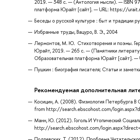
2019. — 348 с. — (Антология мысли). — ISBN 
платформа Юрайт [сайт]. — URL: https://urait
Беседы о русской культуре : быт и традиции рус
Избранные труды, Вацуро, В. Э., 2004
Лермонтов, М. Ю. Стихотворения и поэмы. Ге
Юрайт, 2019. — 265 с. — (Памятники литерату
Образовательная платформа Юрайт [сайт]. — U
Пушкин : биография писателя; Статьи и заметки
Рекомендуемая дополнительная лит
Косицин, А. (2008). Физиология Петербурга 
from http://search.ebscohost.com/login.asp
Манн, Ю. (2012). Гоголь И Утопический Социал
http://search.ebscohost.com/login.aspx?dire
Подлевских, Т. (2012). Проблема Читательск