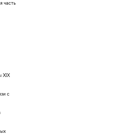
я часть
ы XIX
зи с
в
ных