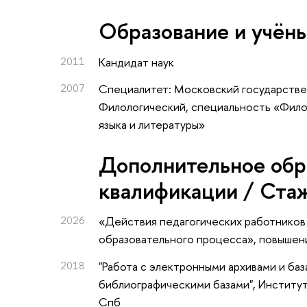
Oбразование и учён
2011
Кандидат наук
2007
Специалитет: Московский государствен
Филологический, специальность «Фило
языка и литературы»
Дополнительное обр
квалификации / Ста
2026
«Действия педагогических работников
образовательного процесса»
, повышен
2018
"Работа с электронными архивами и баз
библиографическими базами"
, Институ
Спб