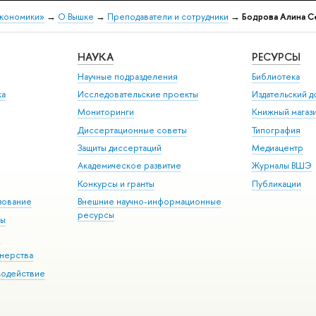
экономики»
→
О Вышке
→
Преподаватели и сотрудники
→
Бодрова Алина С
НАУКА
РЕСУРСЫ
Научные подразделения
Библиотека
ка
Исследовательские проекты
Издательский 
Мониторинги
Книжный магаз
Диссертационные советы
Типография
Защиты диссертаций
Медиацентр
Академическое развитие
Журналы ВШЭ
Конкурсы и гранты
Публикации
зование
Внешние научно-информационные
ресурсы
ры
Э
нерства
модействие