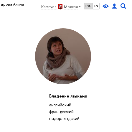
одрова Алина
Кампус в
Москве
РУС
EN
Владение языками
английский
французский
нидерландский