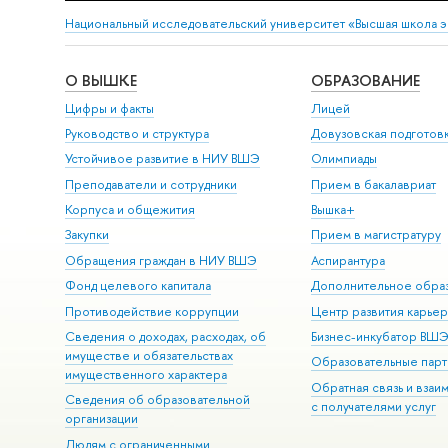
Национальный исследовательский университет «Высшая школа 
О ВЫШКЕ
ОБРАЗОВАНИЕ
Цифры и факты
Лицей
Руководство и структура
Довузовская подготов
Устойчивое развитие в НИУ ВШЭ
Олимпиады
Преподаватели и сотрудники
Прием в бакалавриат
Корпуса и общежития
Вышка+
Закупки
Прием в магистратуру
Обращения граждан в НИУ ВШЭ
Аспирантура
Фонд целевого капитала
Дополнительное обра
Противодействие коррупции
Центр развития карье
Сведения о доходах, расходах, об
Бизнес-инкубатор ВШ
имуществе и обязательствах
Образовательные парт
имущественного характера
Обратная связь и взаи
Сведения об образовательной
с получателями услуг
организации
Людям с ограниченными