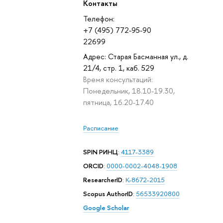
Контакты
Телефон:
+7 (495) 772-95-90
22699
Адрес: Старая Басманная ул., д.
21/4, стр. 1, каб. 529
Время консультаций:
Понедельник, 18.10-19.30,
пятница, 16.20-17.40
Расписание
SPIN РИНЦ
:
4117-3389
ORCID
:
0000-0002-4048-1908
ResearcherID
:
K-8672-2015
Scopus AuthorID
:
56533920800
Google Scholar