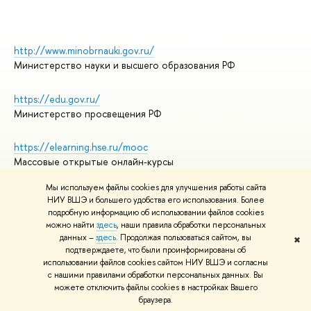
http://www.minobrnauki.gov.ru/
Министерство науки и высшего образования РФ
https://edu.gov.ru/
Министерство просвещения РФ
https://elearning.hse.ru/mooc
Массовые открытые онлайн-курсы
Мы используем файлы cookies для улучшения работы сайта
НИУ ВШЭ и большего удобства его использования. Более
подробную информацию об использовании файлов cookies
© НИУ ВШЭ 1993–2026
Адреса и контакты
можно найти
здесь
, наши правила обработки персональных
Условия использования материалов
данных –
здесь
. Продолжая пользоваться сайтом, вы
✖
подтверждаете, что были проинформированы об
Политика конфиденциальности
использовании файлов cookies сайтом НИУ ВШЭ и согласны
Правила применения рекомендательных технологий в НИУ ВШЭ
с нашими правилами обработки персональных данных. Вы
Карта сайта
можете отключить файлы cookies в настройках Вашего
браузера.
Редактору