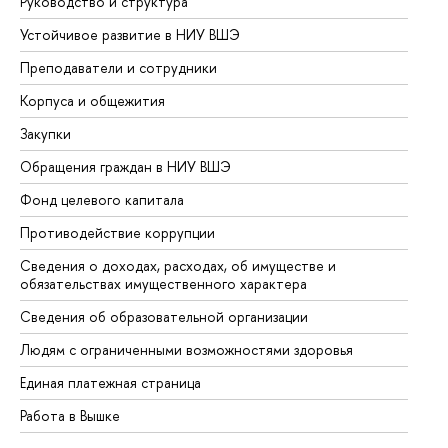
Руководство и структура
До
Устойчивое развитие в НИУ ВШЭ
Ол
Преподаватели и сотрудники
Пр
Корпуса и общежития
Вы
Закупки
Пр
Обращения граждан в НИУ ВШЭ
Ас
Фонд целевого капитала
До
Противодействие коррупции
Це
Сведения о доходах, расходах, об имуществе и
Би
обязательствах имущественного характера
Об
Сведения об образовательной организации
Об
Людям с ограниченными возможностями здоровья
Единая платежная страница
Работа в Вышке