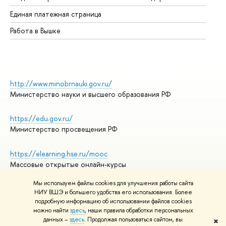
Единая платежная страница
Работа в Вышке
http://www.minobrnauki.gov.ru/
Министерство науки и высшего образования РФ
https://edu.gov.ru/
Министерство просвещения РФ
https://elearning.hse.ru/mooc
Массовые открытые онлайн-курсы
Мы используем файлы cookies для улучшения работы сайта
НИУ ВШЭ и большего удобства его использования. Более
подробную информацию об использовании файлов cookies
© НИУ ВШЭ 1993–2026
Адреса и контакты
можно найти
здесь
, наши правила обработки персональных
Условия использования материалов
данных –
здесь
. Продолжая пользоваться сайтом, вы
✖