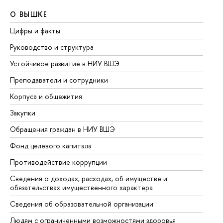
О ВЫШКЕ
О
Цифры и факты
Ли
Руководство и структура
До
Устойчивое развитие в НИУ ВШЭ
Ол
Преподаватели и сотрудники
Пр
Корпуса и общежития
Вы
Закупки
Пр
Обращения граждан в НИУ ВШЭ
Ас
Фонд целевого капитала
До
Противодействие коррупции
Це
Сведения о доходах, расходах, об имуществе и
Би
обязательствах имущественного характера
Об
Сведения об образовательной организации
Об
Людям с ограниченными возможностями здоровья