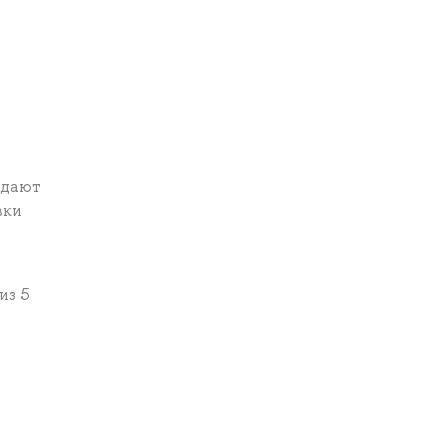
сдают
вки
из 5