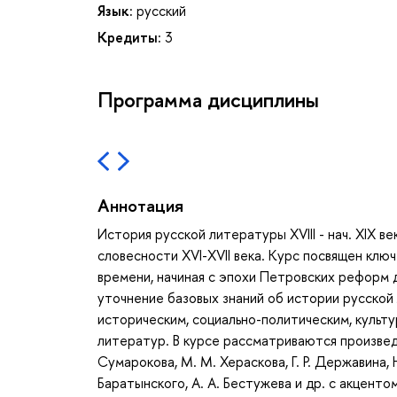
Язык:
русский
Кредиты:
3
Программа дисциплины
Аннотация
История русской литературы XVIII - нач. XIX 
словесности XVI-XVII века. Курс посвящен кл
времени, начиная с эпохи Петровских реформ д
уточнение базовых знаний об истории русской л
историческим, социально-политическим, культ
литератур. В курсе рассматриваются произведен
Сумарокова, М. М. Хераскова, Г. Р. Державина, Н
Баратынского, А. А. Бестужева и др. с акценто