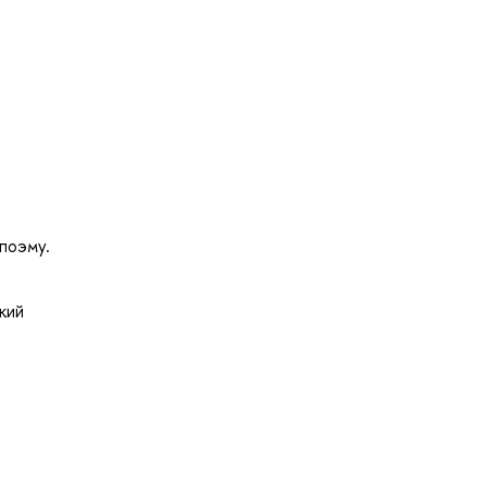
 поэму.
кий