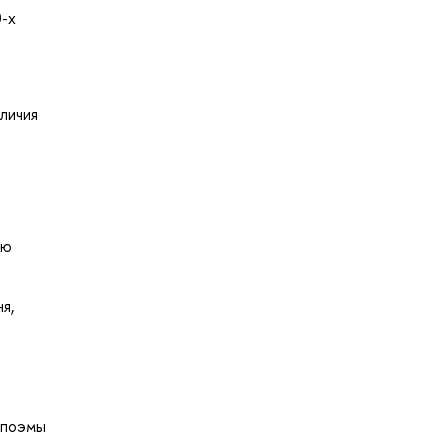
0-х
личия
ую
я,
 поэмы