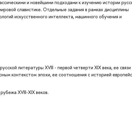
классическими и новейшими подходами к изучению истории русс
в мировой славистике. Отдельные задания в рамках дисциплины
ологий искусственного интеллекта, машинного обучения и
сской литературы XVIII - первой четверти XIX века, ее связи
урным контекстом эпохи, ее соотношения с историей европей
убежа XVIII-XIX веков.