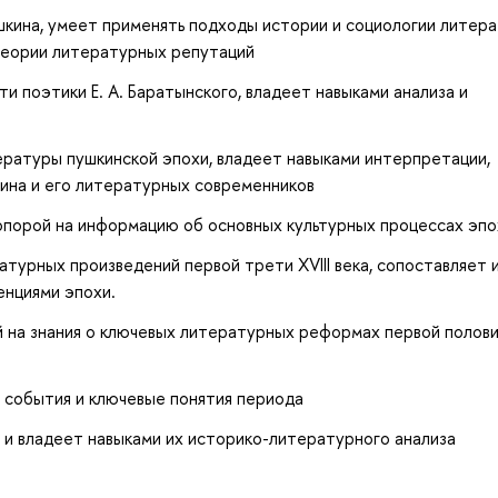
кина, умеет применять подходы истории и социологии литера
теории литературных репутаций
 поэтики Е. А. Баратынского, владеет навыками анализа и
ературы пушкинской эпохи, владеет навыками интерпретации,
кина и его литературных современников
опорой на информацию об основных культурных процессах эпо
турных произведений первой трети XVIII века, сопоставляет и
енциями эпохи.
й на знания о ключевых литературных реформах первой полов
 события и ключевые понятия периода
 и владеет навыками их историко-литературного анализа