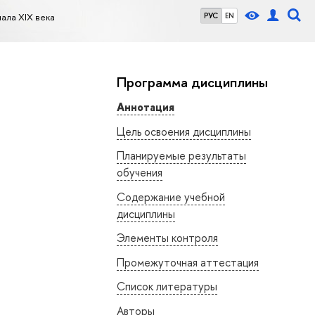
чала XIX века
РУС
EN
Программа дисциплины
Аннотация
Цель освоения дисциплины
Планируемые результаты
обучения
Содержание учебной
дисциплины
Элементы контроля
Промежуточная аттестация
Список литературы
Авторы