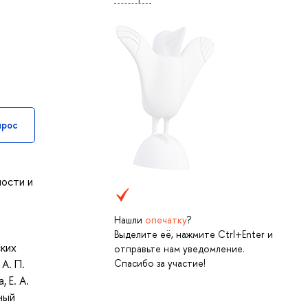
прос
ности и
Нашли
опечатку
?
Выделите её, нажмите Ctrl+Enter и
ских
отправьте нам уведомление.
Спасибо за участие!
А. П.
 Е. А.
ный