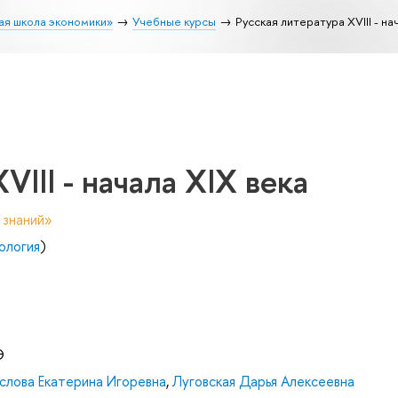
ая школа экономики»
Учебные курсы
Русская литература XVIII - на
VIII - начала XIX века
 знаний»
ология
)
Э
слова Екатерина Игоревна
,
Луговская Дарья Алексеевна