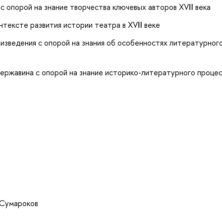
 опорой на знание творчества ключевых авторов XVIII века
тексте развития истории театра в XVIII веке
зведения с опорой на знания об особенностях литературног
ржавина с опорой на знание историко-литературного процес
 Сумароков