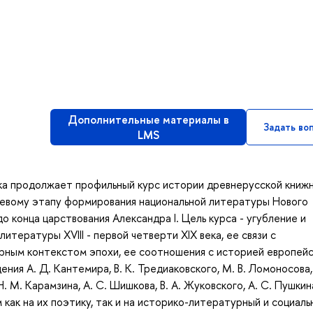
Дополнительные материалы в
Задать во
LMS
века продолжает профильный курс истории древнерусской книж
ючевому этапу формирования национальной литературы Нового
о конца царствования Александра I. Цель курса - угубление и
итературы XVIII - первой четверти XIX века, ее связи с
урным контекстом эпохи, ее соотношения с историей европей
ия А. Д. Кантемира, В. К. Тредиаковского, М. В. Ломоносова, 
. М. Карамзина, А. С. Шишкова, В. А. Жуковского, А. С. Пушкина,
м как на их поэтику, так и на историко-литературный и социаль