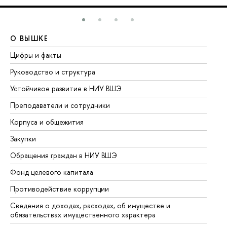
О ВЫШКЕ
О
Цифры и факты
Ли
Руководство и структура
До
Устойчивое развитие в НИУ ВШЭ
Ол
Преподаватели и сотрудники
Пр
Корпуса и общежития
Вы
Закупки
Пр
Обращения граждан в НИУ ВШЭ
Ас
Фонд целевого капитала
До
Противодействие коррупции
Це
Сведения о доходах, расходах, об имуществе и
Би
обязательствах имущественного характера
Об