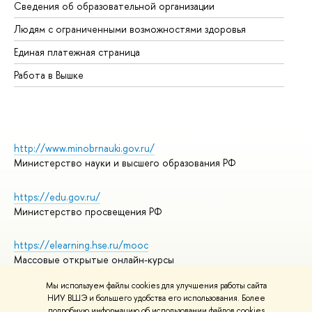
Сведения об образовательной организации
Об
Людям с ограниченными возможностями здоровья
Единая платежная страница
Работа в Вышке
http://www.minobrnauki.gov.ru/
Министерство науки и высшего образования РФ
https://edu.gov.ru/
Министерство просвещения РФ
https://elearning.hse.ru/mooc
Массовые открытые онлайн-курсы
Мы используем файлы cookies для улучшения работы сайта
НИУ ВШЭ и большего удобства его использования. Более
подробную информацию об использовании файлов cookies