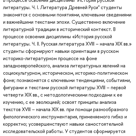
В процессе освоения дисциплины "История русской
литературы. Ч. I. Литература Древней Руси" студенты
знакомятся с основными понятиями, ключевыми сведениями
и важнейшими текстами эпохи. Существенно включение
литературной традиции в исторический контекст. В
процессе освоения дисциплины «История русской
литературы. Ч. II. Русская литература XVIII – начала ХIХ вв.»
студенты сформируют навыки ориентации в русском
историко-литературном процессе на фоне
западноевропейского, анализа литературных явлений на
социокультурном, историческом, историко-политическом
фоне; познакомятся с ключевыми тенденциями, событиями,
фигурами и текстами русской литературы XVIII – первой
четверти ХIХ вв., с методологическими подходами к ее
изучению, с ее эволюцией; освоят принципы анализа
текстов XVIII – начала XIX вв. при помощи разнообразного
филологического инструментария, применяемого гибко и
корректно; усовершенствуют навыки самостоятельной
исследовательской работы. У студентов сформируется