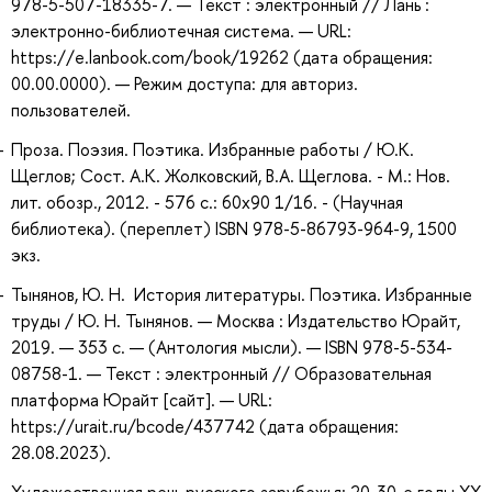
978-5-507-18335-7. — Текст : электронный // Лань :
электронно-библиотечная система. — URL:
https://e.lanbook.com/book/19262 (дата обращения:
00.00.0000). — Режим доступа: для авториз.
пользователей.
Проза. Поэзия. Поэтика. Избранные работы / Ю.К.
Щеглов; Сост. А.К. Жолковский, В.А. Щеглова. - М.: Нов.
лит. обозр., 2012. - 576 с.: 60x90 1/16. - (Научная
библиотека). (переплет) ISBN 978-5-86793-964-9, 1500
экз.
Тынянов, Ю. Н. История литературы. Поэтика. Избранные
труды / Ю. Н. Тынянов. — Москва : Издательство Юрайт,
2019. — 353 с. — (Антология мысли). — ISBN 978-5-534-
08758-1. — Текст : электронный // Образовательная
платформа Юрайт [сайт]. — URL:
https://urait.ru/bcode/437742 (дата обращения:
28.08.2023).