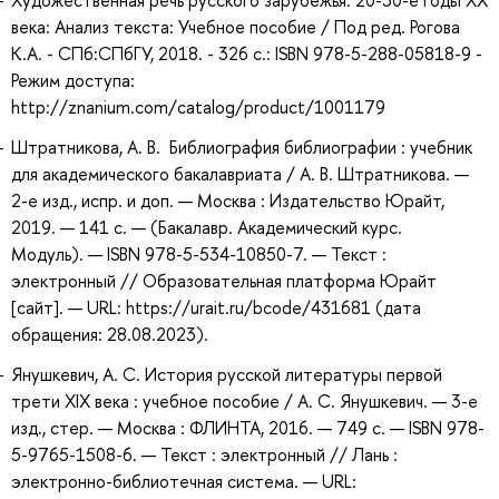
Художественная речь русского зарубежья: 20-30-е годы XX
века: Анализ текста: Учебное пособие / Под ред. Рогова
К.А. - СПб:СПбГУ, 2018. - 326 с.: ISBN 978-5-288-05818-9 -
Режим доступа:
http://znanium.com/catalog/product/1001179
Штратникова, А. В. Библиография библиографии : учебник
для академического бакалавриата / А. В. Штратникова. —
2-е изд., испр. и доп. — Москва : Издательство Юрайт,
2019. — 141 с. — (Бакалавр. Академический курс.
Модуль). — ISBN 978-5-534-10850-7. — Текст :
электронный // Образовательная платформа Юрайт
[сайт]. — URL: https://urait.ru/bcode/431681 (дата
обращения: 28.08.2023).
Янушкевич, А. С. История русской литературы первой
трети XIX века : учебное пособие / А. С. Янушкевич. — 3-е
изд., стер. — Москва : ФЛИНТА, 2016. — 749 с. — ISBN 978-
5-9765-1508-6. — Текст : электронный // Лань :
электронно-библиотечная система. — URL: