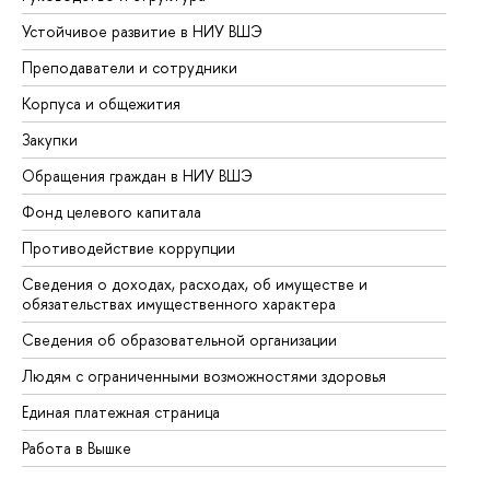
Устойчивое развитие в НИУ ВШЭ
Ол
Преподаватели и сотрудники
Пр
Корпуса и общежития
Вы
Закупки
Пр
Обращения граждан в НИУ ВШЭ
Ас
Фонд целевого капитала
До
Противодействие коррупции
Це
Сведения о доходах, расходах, об имуществе и
Би
обязательствах имущественного характера
Об
Сведения об образовательной организации
Об
Людям с ограниченными возможностями здоровья
Единая платежная страница
Работа в Вышке