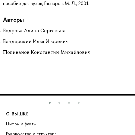
пособие для вузов, Гаспаров, М. Л., 2001
Авторы
Бодрова Алина Сергеевна
Бендерский Илья Игоревич
Поливанов Константин Михайлович
О ВЫШКЕ
О
Цифры и факты
Ли
Руководство и структура
До