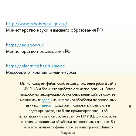
http://www.minobrnauki.gov.ru/
Министерство науки и высшего образования РФ
https://edu.gov.ru/
Министерство просвещения РФ
https://elearning.hse.ru/mooc
Массовые открытые онлайн-курсы
Мы используем файлы cookies для улучшения работы сайта
НИУ ВШЭ и большего удобства его использования. Более
подробную информацию об использовании файлов cookies
© НИУ ВШЭ 1993–2026
Адреса и контакты
можно найти
здесь
, наши правила обработки персональных
Условия использования материалов
данных –
здесь
. Продолжая пользоваться сайтом, вы
✖
подтверждаете, что были проинформированы об
Политика конфиденциальности
использовании файлов cookies сайтом НИУ ВШЭ и согласны
Правила применения рекомендательных технологий в НИУ ВШЭ
с нашими правилами обработки персональных данных. Вы
Карта сайта
можете отключить файлы cookies в настройках Вашего
браузера.
Редактору