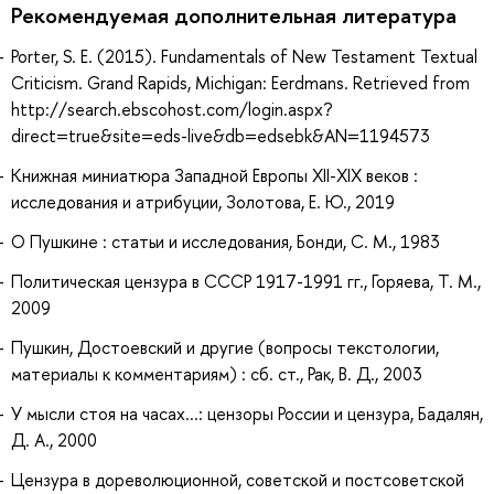
Рекомендуемая дополнительная литература
Porter, S. E. (2015). Fundamentals of New Testament Textual
Criticism. Grand Rapids, Michigan: Eerdmans. Retrieved from
http://search.ebscohost.com/login.aspx?
direct=true&site=eds-live&db=edsebk&AN=1194573
Книжная миниатюра Западной Европы XII-XIX веков :
исследования и атрибуции, Золотова, Е. Ю., 2019
О Пушкине : статьи и исследования, Бонди, С. М., 1983
Политическая цензура в СССР 1917-1991 гг., Горяева, Т. М.,
2009
Пушкин, Достоевский и другие (вопросы текстологии,
материалы к комментариям) : сб. ст., Рак, В. Д., 2003
У мысли стоя на часах...: цензоры России и цензура, Бадалян,
Д. А., 2000
Цензура в дореволюционной, советской и постсоветской