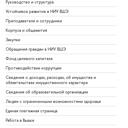
Руководство и структура
До
Устойчивое развитие в НИУ ВШЭ
Ол
Преподаватели и сотрудники
Пр
Корпуса и общежития
Вы
Закупки
Пр
Обращения граждан в НИУ ВШЭ
Ас
Фонд целевого капитала
До
Противодействие коррупции
Це
Сведения о доходах, расходах, об имуществе и
Би
обязательствах имущественного характера
Об
Сведения об образовательной организации
Об
Людям с ограниченными возможностями здоровья
Единая платежная страница
Работа в Вышке