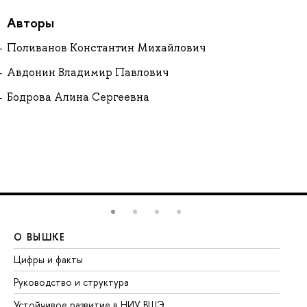
Авторы
Поливанов Константин Михайлович
Авдонин Владимир Павлович
Бодрова Алина Сергеевна
О ВЫШКЕ
О
Цифры и факты
Ли
Руководство и структура
До
Устойчивое развитие в НИУ ВШЭ
Ол