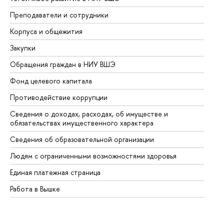
Преподаватели и сотрудники
Пр
Корпуса и общежития
Вы
Закупки
Пр
Обращения граждан в НИУ ВШЭ
Ас
Фонд целевого капитала
До
Противодействие коррупции
Це
Сведения о доходах, расходах, об имуществе и
Би
обязательствах имущественного характера
Об
Сведения об образовательной организации
Об
Людям с ограниченными возможностями здоровья
Единая платежная страница
Работа в Вышке