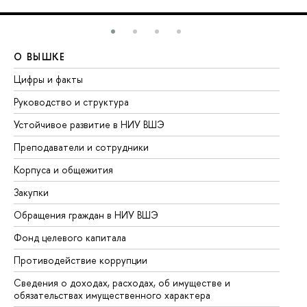
О ВЫШКЕ
О
Цифры и факты
Ли
Руководство и структура
До
Устойчивое развитие в НИУ ВШЭ
Ол
Преподаватели и сотрудники
Пр
Корпуса и общежития
Вы
Закупки
Пр
Обращения граждан в НИУ ВШЭ
Ас
Фонд целевого капитала
До
Противодействие коррупции
Це
Сведения о доходах, расходах, об имуществе и
Би
обязательствах имущественного характера
Об