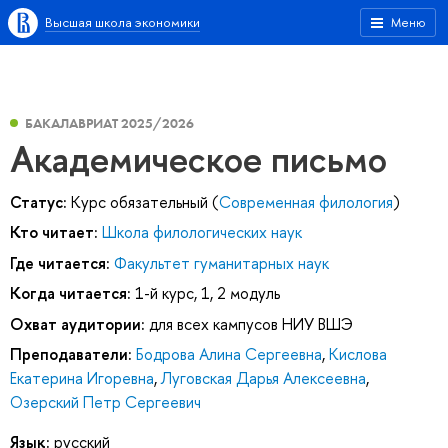
Высшая школа экономики
Меню
БАКАЛАВРИАТ 2025/2026
Академическое письмо
Статус:
Курс обязательный (
Современная филология
)
Кто читает:
Школа филологических наук
Где читается:
Факультет гуманитарных наук
Когда читается:
1-й курс, 1, 2 модуль
Охват аудитории:
для всех кампусов НИУ ВШЭ
Преподаватели:
Бодрова Алина Сергеевна
,
Кислова
Екатерина Игоревна
,
Луговская Дарья Алексеевна
,
Озерский Петр Сергеевич
Язык:
русский