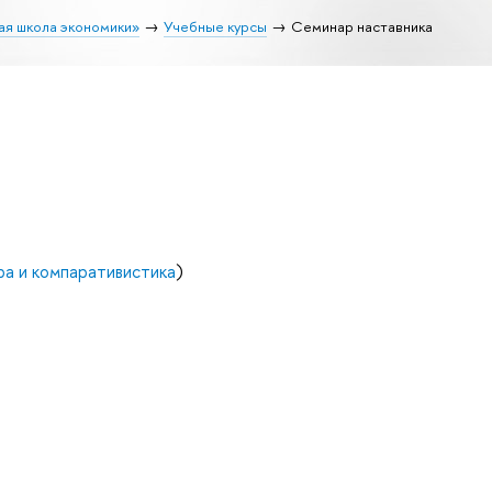
ая школа экономики»
Учебные курсы
Семинар наставника
ра и компаративистика
)