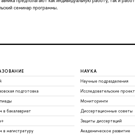
вника предполагают как индивидуальную работу, так и работ
льский семинар программы.
АЗОВАНИЕ
НАУКА
й
Научные подразделения
зовская подготовка
Исследовательские проек
пиады
Мониторинги
м в бакалавриат
Диссертационные советы
а+
Защиты диссертаций
м в магистратуру
Академическое развитие