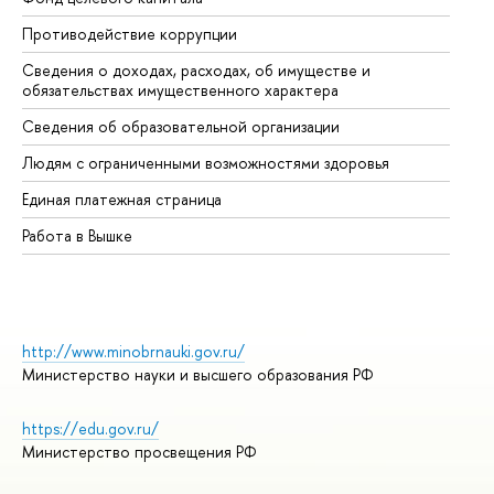
Противодействие коррупции
Це
Сведения о доходах, расходах, об имуществе и
Би
обязательствах имущественного характера
Об
Сведения об образовательной организации
Об
Людям с ограниченными возможностями здоровья
Единая платежная страница
Работа в Вышке
http://www.minobrnauki.gov.ru/
Министерство науки и высшего образования РФ
https://edu.gov.ru/
Министерство просвещения РФ