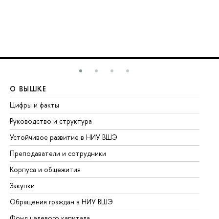
О ВЫШКЕ
О
Цифры и факты
Ли
Руководство и структура
До
Устойчивое развитие в НИУ ВШЭ
Ол
Преподаватели и сотрудники
Пр
Корпуса и общежития
Вы
Закупки
Пр
Обращения граждан в НИУ ВШЭ
Ас
Фонд целевого капитала
До