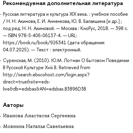
Рекомендуемая дополнительная литература
Русская литература и культура XIX века. : учебное пособие
/ Н. Н. Акимова, Е. И. Анненкова, Ю. В. Балакшина [и др.] ;
под ред. Н. Н. Акимовой. — Москва : КноРус, 2018. — 398 с.
— ISBN 978-5-406-06137-4. — URL:
https://book.ru/book/926341 (дата обращения:
04.07.2025). — Текст : электронный.
Суренская, М. (2010). Ю.М. Лотман О Бытовом Поведении
В Русской Культуре Xviii В. Retrieved from
http://search.ebscohost.com/login.aspx?
direct=true&site=eds-
live&db=edsbas&AN=edsbas.B3896D3B
Авторы
Иванова Анастасия Сергеевна
Мовнина Наталья Савельевна