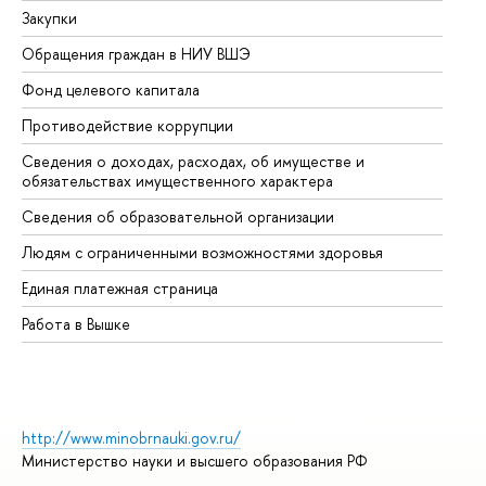
Закупки
Пр
Обращения граждан в НИУ ВШЭ
Ас
Фонд целевого капитала
До
Противодействие коррупции
Це
Сведения о доходах, расходах, об имуществе и
Би
обязательствах имущественного характера
Об
Сведения об образовательной организации
Об
Людям с ограниченными возможностями здоровья
Единая платежная страница
Работа в Вышке
http://www.minobrnauki.gov.ru/
Министерство науки и высшего образования РФ