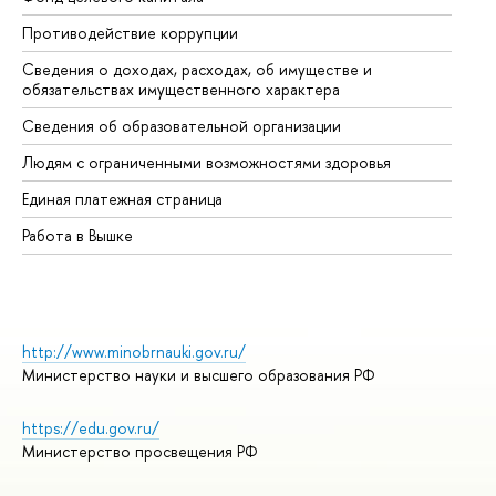
Противодействие коррупции
Це
Сведения о доходах, расходах, об имуществе и
Би
обязательствах имущественного характера
Об
Сведения об образовательной организации
Об
Людям с ограниченными возможностями здоровья
Единая платежная страница
Работа в Вышке
http://www.minobrnauki.gov.ru/
Министерство науки и высшего образования РФ
https://edu.gov.ru/
Министерство просвещения РФ