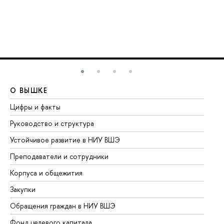
О ВЫШКЕ
О
Цифры и факты
Ли
Руководство и структура
До
Устойчивое развитие в НИУ ВШЭ
Ол
Преподаватели и сотрудники
Пр
Корпуса и общежития
Вы
Закупки
Пр
Обращения граждан в НИУ ВШЭ
Ас
Фонд целевого капитала
До