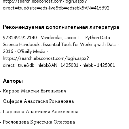
http://search.ebscohost.com/login.aspx?
direct=true&site=eds-live&db=edsebk&AN=415392
Рекомендуемая дополнительная литература
9781491912140 - Vanderplas, Jacob T. - Python Data
Science Handbook : Essential Tools for Working with Data -
2016 - O'Reilly Media -
https://search.ebscohost.com/login.aspx?
direct=true&db=nlebk&AN=1425081 - nlebk - 1425081
Авторы
Карпов Максим Евгеньевич
Сафарян Анастасия Романовна
Паршина Анастасия Алексеевна
Рословцева Кристина Олеговна