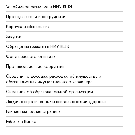
Устойчивое развитие в НИУ ВШЭ
Ол
Преподаватели и сотрудники
Пр
Корпуса и общежития
Вы
Закупки
Пр
Обращения граждан в НИУ ВШЭ
Ас
Фонд целевого капитала
До
Противодействие коррупции
Це
Сведения о доходах, расходах, об имуществе и
Би
обязательствах имущественного характера
Об
Сведения об образовательной организации
Об
Людям с ограниченными возможностями здоровья
Единая платежная страница
Работа в Вышке