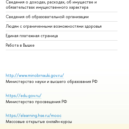
Сведения о доходах, расходах, об имуществе и
Би
обязательствах имущественного характера
Об
Сведения об образовательной организации
Об
Людям с ограниченными возможностями здоровья
Единая платежная страница
Работа в Вышке
http://www.minobrnauki.gov.ru/
Министерство науки и высшего образования РФ
https://edu.gov.ru/
Министерство просвещения РФ
https://elearning.hse.ru/mooc
Массовые открытые онлайн-курсы