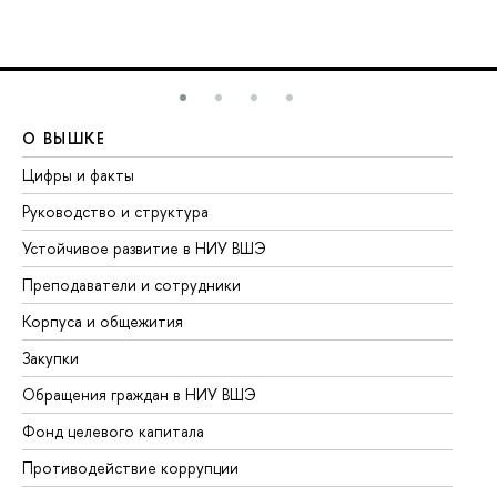
О ВЫШКЕ
О
Цифры и факты
Ли
Руководство и структура
До
Устойчивое развитие в НИУ ВШЭ
Ол
Преподаватели и сотрудники
Пр
Корпуса и общежития
Вы
Закупки
Пр
Обращения граждан в НИУ ВШЭ
Ас
Фонд целевого капитала
До
Противодействие коррупции
Це