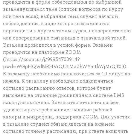
проводится в форме собеседования по выбранной
экзаменующимся теме (список вопросов по курсу
или тема эссе); выбранная тема служит началом
собеседования, в ходе которого экзаменатор
переходит и к другим темам курса, непосредственно
или опосредованно связанных с изначальной темой.
Экзамен проводится в устной форме. Экзамен
проводится на платформе ZOOM
(https://zoom.us/j/99934700914?
pwd=WGpHQVdNRHVrQUtMa3hWYmtkWjMrQT09).
К экзамену необходимо подключиться за 10 минут до
начала. К экзамену необходимо подключиться
согласно расписанию ответов, которое будет
выложено на странице дисциплины в системе LMS
накануне экзамена. Компьютер студента должен
удовлетворять требованиям: наличие рабочей
камеры и микрофона, поддержка ZOOM. Для участия
в экзамене студент обязан: явиться на экзамен
согласно точному расписанию, при ответе включить