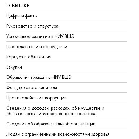
О ВЫШКЕ
О
Цифры и факты
Ли
Руководство и структура
До
Устойчивое развитие в НИУ ВШЭ
Ол
Преподаватели и сотрудники
Пр
Корпуса и общежития
Вы
Закупки
Пр
Обращения граждан в НИУ ВШЭ
Ас
Фонд целевого капитала
До
Противодействие коррупции
Це
Сведения о доходах, расходах, об имуществе и
Би
обязательствах имущественного характера
Об
Сведения об образовательной организации
Об
Людям с ограниченными возможностями здоровья