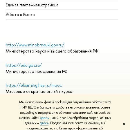
Единая платежная страница
Работа в Вышке
http://www.minobrnauki.gov.ru/
Министерство науки и высшего образования РФ
https://edu.gov.ru/
Министерство просвещения РФ
https://elearning.hse.ru/mooc
Массовые открытые онлайн-курсы
Мы используем файлы cookies для улучшения работы сайта
НИУ ВШЭ и большего удобства его использования. Более
подробную информацию об использовании файлов cookies
© НИУ ВШЭ 1993–2026
Адреса и контакты
можно найти
здесь
, наши правила обработки персональных
Условия использования материалов
данных –
здесь
. Продолжая пользоваться сайтом, вы
✖
подтверждаете, что были проинформированы об
Политика конфиденциальности