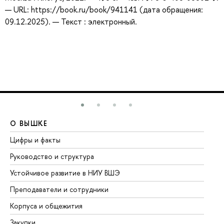
— URL: https://book.ru/book/941141 (дата обращения:
09.12.2025). — Текст : электронный.
О ВЫШКЕ
О
Цифры и факты
Ли
Руководство и структура
До
Устойчивое развитие в НИУ ВШЭ
Ол
Преподаватели и сотрудники
Пр
Корпуса и общежития
Вы
Закупки
Пр