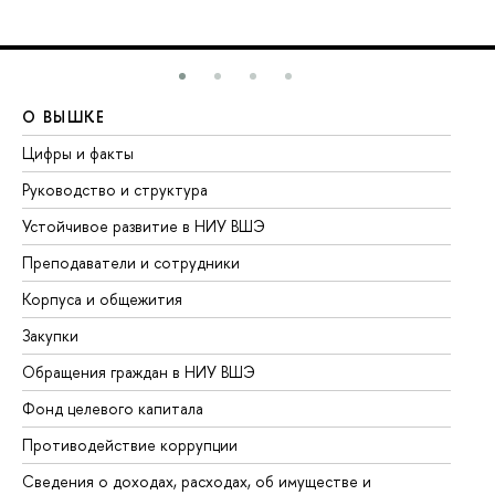
О ВЫШКЕ
О
Цифры и факты
Ли
Руководство и структура
До
Устойчивое развитие в НИУ ВШЭ
Ол
Преподаватели и сотрудники
Пр
Корпуса и общежития
Вы
Закупки
Пр
Обращения граждан в НИУ ВШЭ
Ас
Фонд целевого капитала
До
Противодействие коррупции
Це
Сведения о доходах, расходах, об имуществе и
Би