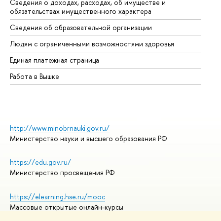
Сведения о доходах, расходах, об имуществе и
Би
обязательствах имущественного характера
Об
Сведения об образовательной организации
Об
Людям с ограниченными возможностями здоровья
Единая платежная страница
Работа в Вышке
http://www.minobrnauki.gov.ru/
Министерство науки и высшего образования РФ
https://edu.gov.ru/
Министерство просвещения РФ
https://elearning.hse.ru/mooc
Массовые открытые онлайн-курсы