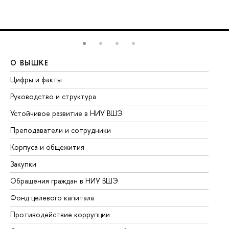
О ВЫШКЕ
О
Цифры и факты
Ли
Руководство и структура
До
Устойчивое развитие в НИУ ВШЭ
Ол
Преподаватели и сотрудники
Пр
Корпуса и общежития
Вы
Закупки
Пр
Обращения граждан в НИУ ВШЭ
Ас
Фонд целевого капитала
До
Противодействие коррупции
Це