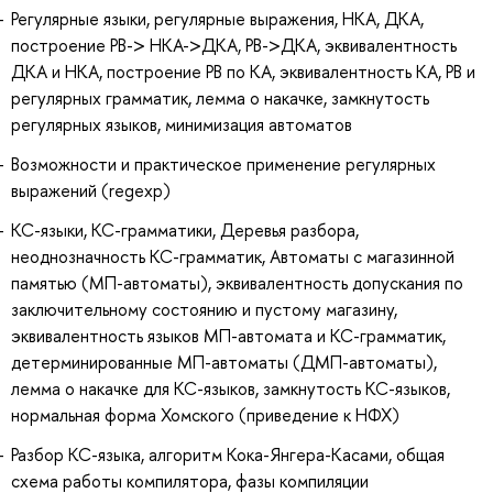
Регулярные языки, регулярные выражения, НКА, ДКА,
построение РВ-> НКА->ДКА, РВ->ДКА, эквивалентность
ДКА и НКА, построение РВ по КА, эквивалентность КА, РВ и
регулярных грамматик, лемма о накачке, замкнутость
регулярных языков, минимизация автоматов
Возможности и практическое применение регулярных
выражений (regexp)
КС-языки, КС-грамматики, Деревья разбора,
неоднозначность КС-грамматик, Автоматы с магазинной
памятью (МП-автоматы), эквивалентность допускания по
заключительному состоянию и пустому магазину,
эквивалентность языков МП-автомата и КС-грамматик,
детерминированные МП-автоматы (ДМП-автоматы),
лемма о накачке для КС-языков, замкнутость КС-языков,
нормальная форма Хомского (приведение к НФХ)
Разбор КС-языка, алгоритм Кока-Янгера-Касами, общая
схема работы компилятора, фазы компиляции