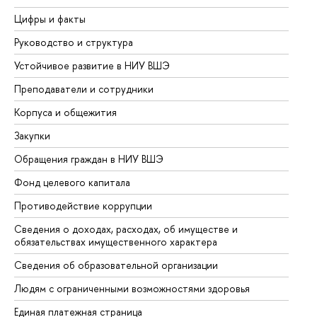
Цифры и факты
Ли
Руководство и структура
До
Устойчивое развитие в НИУ ВШЭ
Ол
Преподаватели и сотрудники
Пр
Корпуса и общежития
Вы
Закупки
Пр
Обращения граждан в НИУ ВШЭ
Ас
Фонд целевого капитала
До
Противодействие коррупции
Це
Сведения о доходах, расходах, об имуществе и
Би
обязательствах имущественного характера
Об
Сведения об образовательной организации
Об
Людям с ограниченными возможностями здоровья
Единая платежная страница