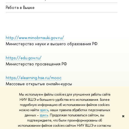
Работа в Вышке
http://www.minobrnauki.gov.ru/
Министерство науки и высшего образования РФ
https://edu.gov.ru/
Министерство просвещения РФ
https://elearning.hse.ru/mooc
Массовые открытые онлайн-курсы
Мы используем файлы cookies для улучшения работы сайта
НИУ ВШЭ и большего удобства его использования. Более
подробную информацию об использовании файлов cookies
© НИУ ВШЭ 1993–2026
Адреса и контакты
можно найти
здесь
, наши правила обработки персональных
Условия использования материалов
данных –
здесь
. Продолжая пользоваться сайтом, вы
✖
подтверждаете, что были проинформированы об
Политика конфиденциальности
использовании файлов cookies сайтом НИУ ВШЭ и согласны
Правила применения рекомендательных технологий в НИУ ВШЭ