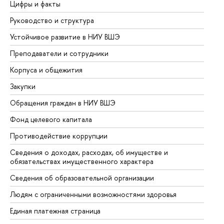
Цифры и факты
Ли
Руководство и структура
До
Устойчивое развитие в НИУ ВШЭ
Ол
Преподаватели и сотрудники
Пр
Корпуса и общежития
Вы
Закупки
Пр
Обращения граждан в НИУ ВШЭ
Ас
Фонд целевого капитала
До
Противодействие коррупции
Це
Сведения о доходах, расходах, об имуществе и
Би
обязательствах имущественного характера
Об
Сведения об образовательной организации
Об
Людям с ограниченными возможностями здоровья
Единая платежная страница