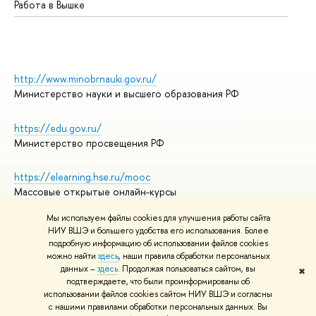
Работа в Вышке
http://www.minobrnauki.gov.ru/
Министерство науки и высшего образования РФ
https://edu.gov.ru/
Министерство просвещения РФ
https://elearning.hse.ru/mooc
Массовые открытые онлайн-курсы
Мы используем файлы cookies для улучшения работы сайта
НИУ ВШЭ и большего удобства его использования. Более
подробную информацию об использовании файлов cookies
© НИУ ВШЭ 1993–2026
Адреса и контакты
можно найти
здесь
, наши правила обработки персональных
Условия использования материалов
данных –
здесь
. Продолжая пользоваться сайтом, вы
✖
подтверждаете, что были проинформированы об
Политика конфиденциальности
использовании файлов cookies сайтом НИУ ВШЭ и согласны
Правила применения рекомендательных технологий в НИУ ВШЭ
с нашими правилами обработки персональных данных. Вы