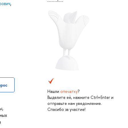
рович
,
прос
Нашли
опечатку
?
Выделите её, нажмите Ctrl+Enter и
отправьте нам уведомление.
ы,
Спасибо за участие!
тных
я