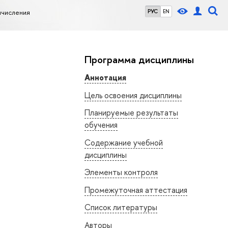
ычисления
РУС
EN
Программа дисциплины
Аннотация
Цель освоения дисциплины
Планируемые результаты
обучения
Содержание учебной
дисциплины
Элементы контроля
Промежуточная аттестация
Список литературы
Авторы