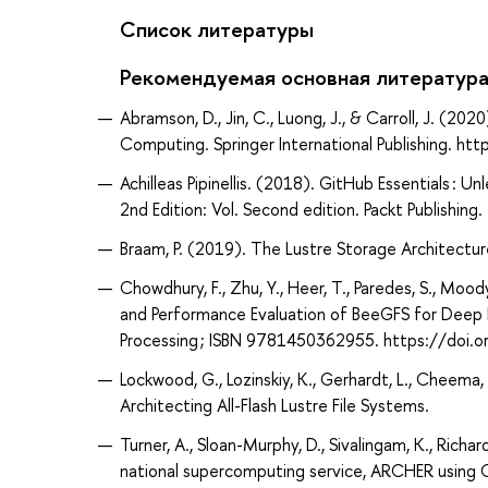
Список литературы
Рекомендуемая основная литератур
Abramson, D., Jin, C., Luong, J., & Carroll, J. (2
Computing. Springer International Publishing. 
Achilleas Pipinellis. (2018). GitHub Essentials 
2nd Edition: Vol. Second edition. Packt Publishing.
Braam, P. (2019). The Lustre Storage Architectur
Chowdhury, F., Zhu, Y., Heer, T., Paredes, S., Moo
and Performance Evaluation of BeeGFS for Deep L
Processing ; ISBN 9781450362955. https://do
Lockwood, G., Lozinskiy, K., Gerhardt, L., Cheema
Architecting All-Flash Lustre File Systems.
Turner, A., Sloan-Murphy, D., Sivalingam, K., Richa
national supercomputing service, ARCHER using 