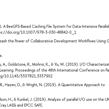
а
020). A BeeGFS-Based Caching File System for Data-Intensive Paralle
https://doi.org/10.1007/978-3-030-48842-0_1
: Unleash the Power of Collaborative Development Workflows Using 
e.
dy, A., Goldstone, R., Mohror, K., & Yu, W. (2019). I/O Characteriza
earning. Proceedings of the 48th International Conference on Par
i.org/10.1145/3337821.3337902
, R., Hazen, D., & Wright, N. (2019). A Quantitative Approach to
rdson, H., & Kunkel, J. (2019). Analysis of parallel I/O use on the U
Cray LASSi and EPCC SAFE.