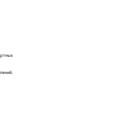
артных
лений.