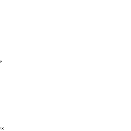
ой
их