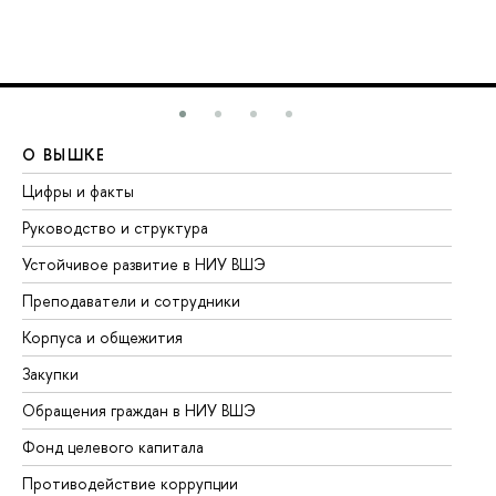
О ВЫШКЕ
О
Цифры и факты
Ли
Руководство и структура
До
Устойчивое развитие в НИУ ВШЭ
Ол
Преподаватели и сотрудники
Пр
Корпуса и общежития
Вы
Закупки
Пр
Обращения граждан в НИУ ВШЭ
Ас
Фонд целевого капитала
До
Противодействие коррупции
Це