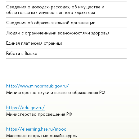
Сведения о доходах, расходах, об имуществе и
Би
обязательствах имущественного характера
Об
Сведения об образовательной организации
Об
Людям с ограниченными возможностями здоровья
Единая платежная страница
Работа в Вышке
http://www.minobrnauki.gov.ru/
Министерство науки и высшего образования РФ
https://edu.gov.ru/
Министерство просвещения РФ
https://elearning.hse.ru/mooc
Массовые открытые онлайн-курсы