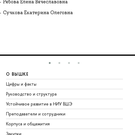
Рябова Елена Вячеславовна
Сучкова Екатерина Олеговна
О ВЫШКЕ
О
Цифры и факты
Ли
Руководство и структура
До
Устойчивое развитие в НИУ ВШЭ
Ол
Преподаватели и сотрудники
Пр
Корпуса и общежития
Вы
Закупки
Пр